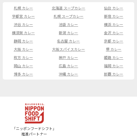
札幌 カレー
北海道 スープカレー
仙台 カレー
宇都宮 カレー
札幌 スープカレー
新宿 カレー
渋谷 カレー
池袋 カレー
横浜 カレー
横須賀 カレー
新潟 カレー
金沢 カレー
静岡 カレー
名古屋 カレー
京都 カレー
大阪 カレー
大阪スパイスカレー
堺 カレー
枚方 カレー
神戸 カレー
姫路 カレー
岡山 カレー
広島 カレー
福岡 カレー
博多 カレー
沖縄 カレー
那覇 カレー
「ニッポンフードシフト」
推進パートナー