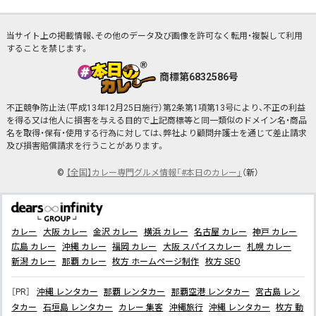
当サイト上の掲載情報、その他のデータ及び画像を許可なく転用・複製して利用
することを禁じます。
商標第6832586号
不正競争防止法（平成13年12月25日施行）第2条第1項第13号により、不正の利益
を得る又は他人に損害を与える目的で上記商標等と同一類似のドメイン名・商品
名を取得・保有・使用する行為に対しては、弊社より顧問弁護士を通じて差止請求
及び損害賠償請求を行うことがあります。
©
【全国】カレー専門グルメ情報「#本日のカレー」
（新）
カレー
大阪 カレー
金沢 カレー
横浜 カレー
名古屋 カレー
神戸 カレー
広島 カレー
沖縄 カレー
福岡 カレー
大阪 スパイスカレー
札幌 カレー
新潟 カレー
那覇 カレー
枚方 ホームページ制作
枚方 SEO
［PR］
沖縄 レンタカー
那覇 レンタカー
那覇空港 レンタカー
宮古島 レン
タカー
石垣島 レンタカー
カレー 集客
沖縄旅行
沖縄 レンタカー
枚方 動