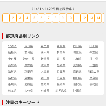
（ 1461～1470件目を表示中 ）
1
2
3
4
5
6
7
8
9
10
11
12
13
14
1
都道府県別リンク
北海道
青森県
岩手県
宮城県
秋田県
山形県
福島県
茨城県
栃木県
群馬県
埼玉県
千葉県
東京都
神奈川県
新潟県
富山県
石川県
福井県
山梨県
長野県
岐阜県
静岡県
愛知県
三重県
滋賀県
京都府
大阪府
兵庫県
奈良県
和歌山県
鳥取県
島根県
岡山県
広島県
山口県
徳島県
香川県
愛媛県
高知県
福岡県
佐賀県
長崎県
熊本県
大分県
宮崎県
鹿児島県
沖縄県
注目のキーワード