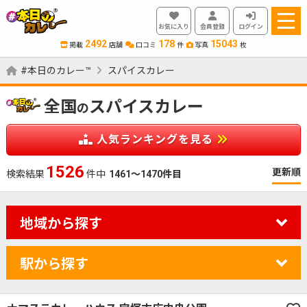
お気に入り
会員登録
ログイン
2492
178
15043
掲載
店舗
口コミ
件
写真
枚
#本日のカレー™
スパイスカレー
全国
スパイスカレー
の
人気ランキングを見る
1603
更新順
検索結果
件中
1461～1470件目
地域から探す
駅から探す
カレーのジャンルを絞り込む