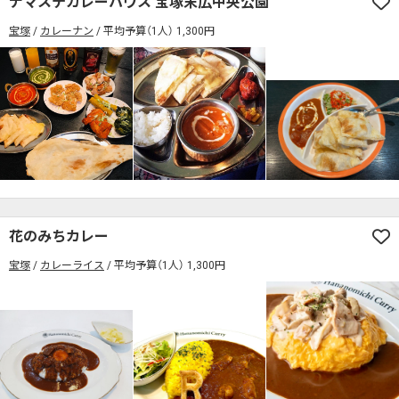
ナマステカレーハウス 宝塚末広中央公園
席の予約可
駅から徒歩5分以内
宝塚
カレーナン
平均予算（1人） 1,300円
カレーのジャンルを絞り込む
無料駐車場あり
1人でも入りやすいお店
席の予約可
駅から徒歩5分以内
モーニングあり
ランチあり
夜10時以降も営業
無料駐車場あり
1人でも入りやすいお店
年中無休
5名以上の団体歓迎
テイクアウトOK
モーニングあり
ランチあり
夜10時以降も営業
デリバリー対応
禁煙席のみ
喫煙席あり
年中無休
5名以上の団体歓迎
テイクアウトOK
カウンター席あり
テーブル席あり
テラス席あり
デリバリー対応
禁煙席のみ
喫煙席あり
テラス席ペット可
子連れ・赤ちゃんOK
カウンター席あり
テーブル席あり
テラス席あり
花のみちカレー
カレー専門店
辛さが選べるお店
宝塚
カレーライス
平均予算（1人） 1,300円
テラス席ペット可
子連れ・赤ちゃんOK
キッズメニューあり
ポイント貯まる・使える
カレー専門店
辛さが選べるお店
カード決済可
電子マネー決済可
キッズメニューあり
ポイント貯まる・使える
#本日のカレー見た！で特典あり
カード決済可
電子マネー決済可
検索する
#本日のカレー見た！で特典あり