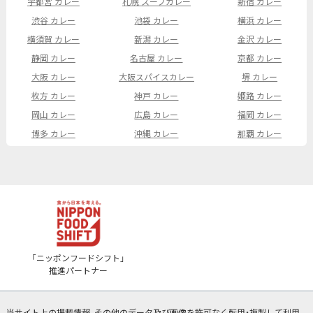
宇都宮 カレー
札幌 スープカレー
新宿 カレー
渋谷 カレー
池袋 カレー
横浜 カレー
横須賀 カレー
新潟 カレー
金沢 カレー
静岡 カレー
名古屋 カレー
京都 カレー
大阪 カレー
大阪スパイスカレー
堺 カレー
枚方 カレー
神戸 カレー
姫路 カレー
岡山 カレー
広島 カレー
福岡 カレー
博多 カレー
沖縄 カレー
那覇 カレー
「ニッポンフードシフト」
推進パートナー