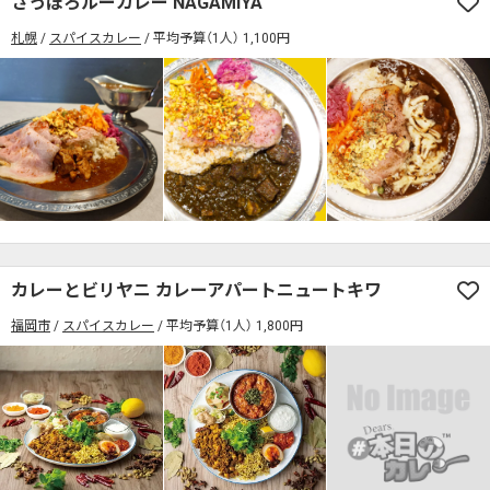
さっぽろルーカレー NAGAMIYA
席の予約可
駅から徒歩5分以内
札幌
スパイスカレー
平均予算（1人） 1,100円
カレーのジャンルを絞り込む
無料駐車場あり
1人でも入りやすいお店
席の予約可
駅から徒歩5分以内
モーニングあり
ランチあり
夜10時以降も営業
無料駐車場あり
1人でも入りやすいお店
年中無休
5名以上の団体歓迎
テイクアウトOK
モーニングあり
ランチあり
夜10時以降も営業
デリバリー対応
禁煙席のみ
喫煙席あり
年中無休
5名以上の団体歓迎
テイクアウトOK
カウンター席あり
テーブル席あり
テラス席あり
デリバリー対応
禁煙席のみ
喫煙席あり
テラス席ペット可
子連れ・赤ちゃんOK
カウンター席あり
テーブル席あり
テラス席あり
カレーとビリヤニ カレーアパートニュートキワ
カレー専門店
辛さが選べるお店
福岡市
スパイスカレー
平均予算（1人） 1,800円
テラス席ペット可
子連れ・赤ちゃんOK
キッズメニューあり
ポイント貯まる・使える
カレー専門店
辛さが選べるお店
カード決済可
電子マネー決済可
キッズメニューあり
ポイント貯まる・使える
#本日のカレー見た！で特典あり
カード決済可
電子マネー決済可
検索する
#本日のカレー見た！で特典あり