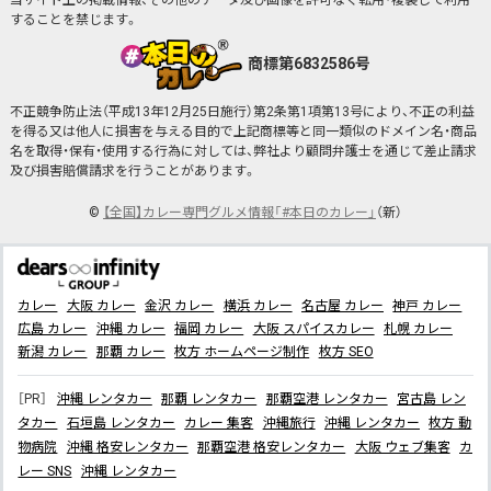
当サイト上の掲載情報、その他のデータ及び画像を許可なく転用・複製して利用
することを禁じます。
商標第6832586号
不正競争防止法（平成13年12月25日施行）第2条第1項第13号により、不正の利益
を得る又は他人に損害を与える目的で上記商標等と同一類似のドメイン名・商品
名を取得・保有・使用する行為に対しては、弊社より顧問弁護士を通じて差止請求
及び損害賠償請求を行うことがあります。
©
【全国】カレー専門グルメ情報「#本日のカレー」
（新）
カレー
大阪 カレー
金沢 カレー
横浜 カレー
名古屋 カレー
神戸 カレー
広島 カレー
沖縄 カレー
福岡 カレー
大阪 スパイスカレー
札幌 カレー
新潟 カレー
那覇 カレー
枚方 ホームページ制作
枚方 SEO
［PR］
沖縄 レンタカー
那覇 レンタカー
那覇空港 レンタカー
宮古島 レン
タカー
石垣島 レンタカー
カレー 集客
沖縄旅行
沖縄 レンタカー
枚方 動
物病院
沖縄 格安レンタカー
那覇空港 格安レンタカー
大阪 ウェブ集客
カ
レー SNS
沖縄 レンタカー