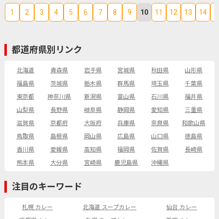
1
2
3
4
5
6
7
8
9
10
11
12
13
14
1
都道府県別リンク
北海道
青森県
岩手県
宮城県
秋田県
山形県
福島県
茨城県
栃木県
群馬県
埼玉県
千葉県
東京都
神奈川県
新潟県
富山県
石川県
福井県
山梨県
長野県
岐阜県
静岡県
愛知県
三重県
滋賀県
京都府
大阪府
兵庫県
奈良県
和歌山県
鳥取県
島根県
岡山県
広島県
山口県
徳島県
香川県
愛媛県
高知県
福岡県
佐賀県
長崎県
熊本県
大分県
宮崎県
鹿児島県
沖縄県
注目のキーワード
札幌 カレー
北海道 スープカレー
仙台 カレー