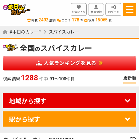
お気に入り
会員登録
ログイン
2492
178
15065
掲載
店舗
口コミ
件
写真
枚
#本日のカレー™
スパイスカレー
全国
スパイスカレー
の
人気ランキングを見る
1423
更新順
検索結果
件中
91～100件目
地域から探す
駅から探す
カレーのジャンルを絞り込む