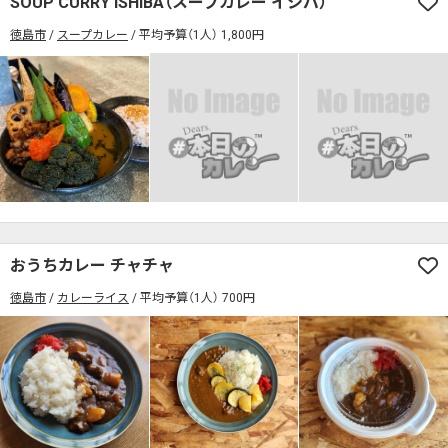
SOUP CURRY ISHIBA（スープカレー イシバ）
席の予約可
駅から徒歩5分以内
徳島市
スープカレー
平均予算（1人） 1,800円
カレーのジャンルを絞り込む
無料駐車場あり
1人でも入りやすいお店
席の予約可
駅から徒歩5分以内
モーニングあり
ランチあり
夜10時以降も営業
無料駐車場あり
1人でも入りやすいお店
年中無休
5名以上の団体歓迎
テイクアウトOK
モーニングあり
ランチあり
夜10時以降も営業
デリバリー対応
禁煙席のみ
喫煙席あり
年中無休
5名以上の団体歓迎
テイクアウトOK
カウンター席あり
テーブル席あり
テラス席あり
デリバリー対応
禁煙席のみ
喫煙席あり
テラス席ペット可
子連れ・赤ちゃんOK
カウンター席あり
テーブル席あり
テラス席あり
おうちカレー チャチャ
カレー専門店
辛さが選べるお店
徳島市
カレーライス
平均予算（1人） 700円
テラス席ペット可
子連れ・赤ちゃんOK
キッズメニューあり
ポイント貯まる・使える
カレー専門店
辛さが選べるお店
カード決済可
電子マネー決済可
キッズメニューあり
ポイント貯まる・使える
#本日のカレー見た！で特典あり
カード決済可
電子マネー決済可
検索する
#本日のカレー見た！で特典あり