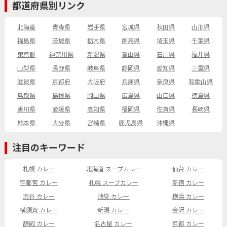
都道府県別リンク
北海道
青森県
岩手県
宮城県
秋田県
山形県
福島県
茨城県
栃木県
群馬県
埼玉県
千葉県
東京都
神奈川県
新潟県
富山県
石川県
福井県
山梨県
長野県
岐阜県
静岡県
愛知県
三重県
滋賀県
京都府
大阪府
兵庫県
奈良県
和歌山県
鳥取県
島根県
岡山県
広島県
山口県
徳島県
香川県
愛媛県
高知県
福岡県
佐賀県
長崎県
熊本県
大分県
宮崎県
鹿児島県
沖縄県
注目のキーワード
札幌 カレー
北海道 スープカレー
仙台 カレー
宇都宮 カレー
札幌 スープカレー
新宿 カレー
渋谷 カレー
池袋 カレー
横浜 カレー
横須賀 カレー
新潟 カレー
金沢 カレー
静岡 カレー
名古屋 カレー
京都 カレー