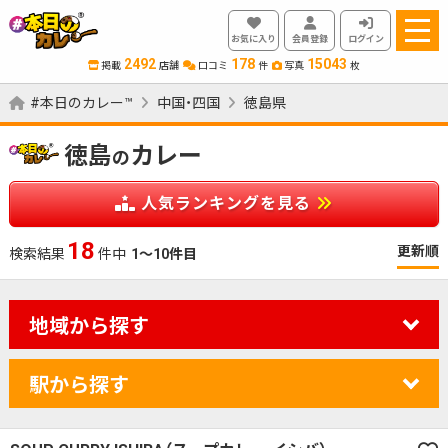
お気に入り
会員登録
ログイン
2492
178
15043
掲載
店舗
口コミ
件
写真
枚
#本日のカレー™
中国・四国
徳島県
徳島
カレー
の
人気ランキングを見る
18
更新順
検索結果
件中
1～10件目
地域から探す
駅から探す
カレーのジャンルを絞り込む