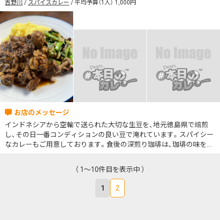
吉野川
スパイスカレー
平均予算（1人） 1,000円
インドネシアから空輸で送られた大切な生豆を、地元徳島県で焙煎
し、その日一番コンディションの良い豆で淹れています。スパイシー
なカレーもご用意しております。食後の深煎り珈琲は、珈琲の味をさ
らに引き立てます。ぜひ、遊びに来てください。
（ 1～10件目を表示中 ）
1
2