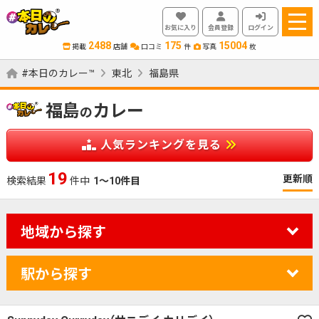
お気に入り
会員登録
ログイン
2488
175
15004
掲載
店舗
口コミ
件
写真
枚
#本日のカレー™
東北
福島県
福島
カレー
の
人気ランキングを見る
19
更新順
検索結果
件中
1～10件目
地域から探す
駅から探す
カレーのジャンルを絞り込む