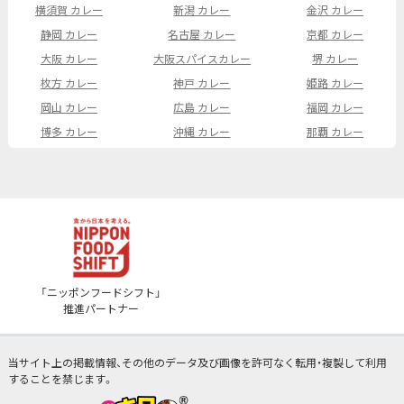
横須賀 カレー
新潟 カレー
金沢 カレー
静岡 カレー
名古屋 カレー
京都 カレー
大阪 カレー
大阪スパイスカレー
堺 カレー
枚方 カレー
神戸 カレー
姫路 カレー
岡山 カレー
広島 カレー
福岡 カレー
博多 カレー
沖縄 カレー
那覇 カレー
「ニッポンフードシフト」
推進パートナー
当サイト上の掲載情報、その他のデータ及び画像を許可なく転用・複製して利用
することを禁じます。