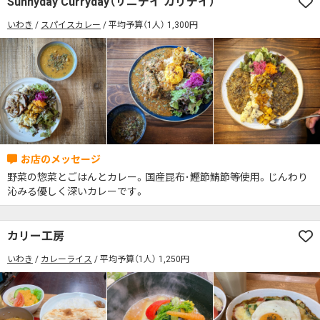
Sunnyday Curryday（サニデイ カリデイ）
席の予約可
駅から徒歩5分以内
いわき
スパイスカレー
平均予算（1人） 1,300円
カレーのジャンルを絞り込む
無料駐車場あり
1人でも入りやすいお店
席の予約可
駅から徒歩5分以内
モーニングあり
ランチあり
夜10時以降も営業
無料駐車場あり
1人でも入りやすいお店
年中無休
5名以上の団体歓迎
テイクアウトOK
モーニングあり
ランチあり
夜10時以降も営業
デリバリー対応
禁煙席のみ
喫煙席あり
年中無休
5名以上の団体歓迎
テイクアウトOK
カウンター席あり
テーブル席あり
テラス席あり
デリバリー対応
禁煙席のみ
喫煙席あり
テラス席ペット可
子連れ・赤ちゃんOK
野菜の惣菜とごはんとカレー。国産昆布･鰹節鯖節等使用。じんわり
カウンター席あり
テーブル席あり
テラス席あり
沁みる優しく深いカレーです。
カレー専門店
辛さが選べるお店
テラス席ペット可
子連れ・赤ちゃんOK
キッズメニューあり
ポイント貯まる・使える
カリー工房
カレー専門店
辛さが選べるお店
カード決済可
電子マネー決済可
いわき
カレーライス
平均予算（1人） 1,250円
キッズメニューあり
ポイント貯まる・使える
#本日のカレー見た！で特典あり
カード決済可
電子マネー決済可
検索する
#本日のカレー見た！で特典あり