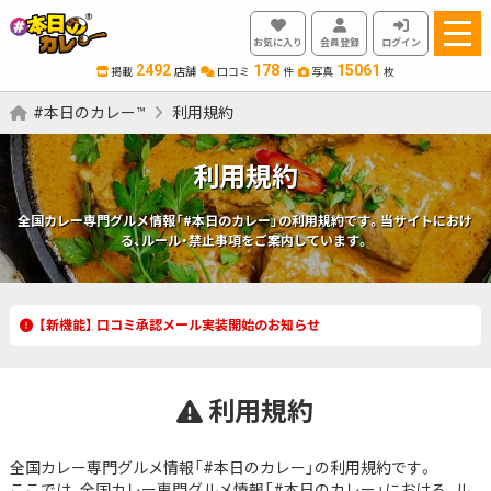
お気に入り
会員登録
ログイン
2492
178
15061
掲載
店舗
口コミ
件
写真
枚
#本日のカレー™
利用規約
利用規約
全国カレー専門グルメ情報「#本日のカレー」の利用規約です。当サイトにおけ
る、ルール・禁止事項をご案内しています。
【新機能】 口コミ承認メール実装開始のお知らせ
利用規約
全国カレー専門グルメ情報「#本日のカレー」の利用規約です。
ここでは、全国カレー専門グルメ情報「#本日のカレー」における、ル