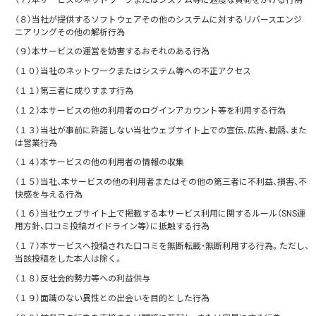
（７）本サービスのネットワークまたはシステム等に過度な負荷をかける行為
（８）当社が提供するソフトウェアその他のシステムに対するリバースエンジ
ニアリングその他の解析行為
（９）本サービスの運営を妨害するおそれのある行為
（１０）当社のネットワークまたはシステム等への不正アクセス
（１１）第三者に成りすます行為
（１２）本サービスの他の利用者のログインアカウント等を利用する行為
（１３）当社が事前に許諾しない当社ウェブサイト上での宣伝、広告、勧誘、また
は営業行為
（１４）本サービスの他の利用者の情報の収集
（１５）当社、本サービスの他の利用者またはその他の第三者に不利益、損害、不
快感を与える行為
（１６）当社ウェブサイト上で掲載する本サービス利用に関するルール（SNS運
用方針、口コミ投稿ガイドライン等）に抵触する行為
（１７）本サービスへ投稿された口コミを無断転載・無断利用する行為。ただし、
当該投稿をした本人は除く。
（１８）反社会的勢力等への利益供与
（１９）面識のない異性との出会いを目的とした行為