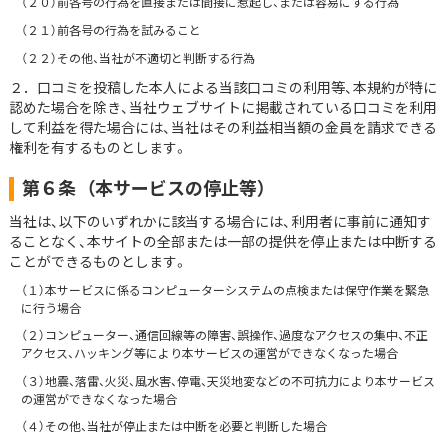
（２０）前各号の行為を直接または間接に惹起し、または容易にする行為
（２１）前各号の行為を試みること
（２２）その他、当社が不適切と判断する行為
２．口コミを投稿した本人による当該口コミの利用等、本規約が特に
認めた場合を除き、当社ウェブサイトに掲載されている口コミを利用
して利益を得た場合には、当社はその利益相当額の金員を請求できる
権利を有するものとします。
第６条
（本サービスの停止等）
当社は、以下のいずれかに該当する場合には、利用者に事前に通知す
ることなく、本サイトの全部または一部の提供を停止または中断する
ことができるものとします。
（１）本サービスに係るコンピューターシステムの点検または保守作業を緊急
に行う場合
（２）コンピューター、通信回線等の障害、誤操作、過度なアクセスの集中、不正
アクセス、ハッキング等により本サービスの運営ができなくなった場合
（３）地震、落雷、火災、風水害、停電、天災地変などの不可抗力により本サービス
の運営ができなくなった場合
（４）その他、当社が停止または中断を必要と判断した場合