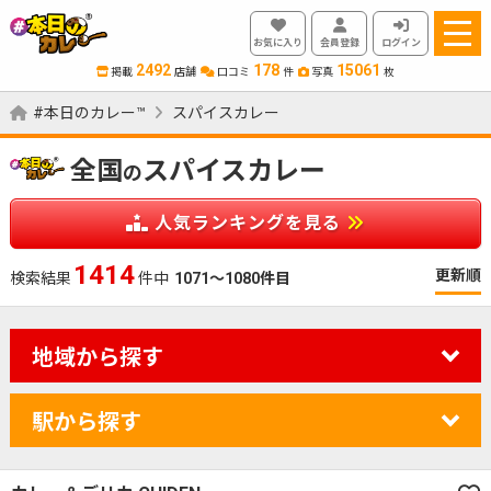
お気に入り
会員登録
ログイン
2492
178
15061
掲載
店舗
口コミ
件
写真
枚
#本日のカレー™
スパイスカレー
全国
スパイスカレー
の
人気ランキングを見る
1584
更新順
検索結果
件中
1071～1080件目
地域から探す
駅から探す
カレーのジャンルを絞り込む