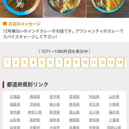
12号線沿いのインドカレーのお店です。アワシャンティのカレーで
スパイスチャージして下さい！
（ 1071～1080件目を表示中 ）
1
2
3
4
5
6
7
8
9
10
11
12
13
14
1
都道府県別リンク
北海道
青森県
岩手県
宮城県
秋田県
山形県
福島県
茨城県
栃木県
群馬県
埼玉県
千葉県
東京都
神奈川県
新潟県
富山県
石川県
福井県
山梨県
長野県
岐阜県
静岡県
愛知県
三重県
滋賀県
京都府
大阪府
兵庫県
奈良県
和歌山県