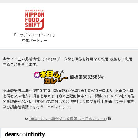
「ニッポンフードシフト」
推進パートナー
当サイト上の掲載情報、その他のデータ及び画像を許可なく転用・複製して利用
することを禁じます。
商標第6832586号
不正競争防止法（平成13年12月25日施行）第2条第1項第13号により、不正の利益
を得る又は他人に損害を与える目的で上記商標等と同一類似のドメイン名・商品
名を取得・保有・使用する行為に対しては、弊社より顧問弁護士を通じて差止請求
及び損害賠償請求を行うことがあります。
©
【全国】カレー専門グルメ情報「#本日のカレー」
（新）