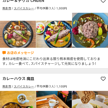
カレー＆デリカ CHIDEN
席の予約可
駅から徒歩5分以内
熊本市
スパイスカレー
平均予算（1人） 1,000円
カレーのジャンルを絞り込む
無料駐車場あり
1人でも入りやすいお店
席の予約可
駅から徒歩5分以内
モーニングあり
ランチあり
夜10時以降も営業
無料駐車場あり
1人でも入りやすいお店
年中無休
5名以上の団体歓迎
テイクアウトOK
モーニングあり
ランチあり
夜10時以降も営業
デリバリー対応
禁煙席のみ
喫煙席あり
年中無休
5名以上の団体歓迎
テイクアウトOK
カウンター席あり
テーブル席あり
テラス席あり
デリバリー対応
禁煙席のみ
喫煙席あり
テラス席ペット可
子連れ・赤ちゃんOK
食材は地産地消にこだわり出来る限り熊本県産を使用しておりま
カウンター席あり
テーブル席あり
テラス席あり
す。カレー食べて、スパイスチャージして元気になりましょう！
カレー専門店
辛さが選べるお店
テラス席ペット可
子連れ・赤ちゃんOK
キッズメニューあり
ポイント貯まる・使える
カレーハウス 魔皿
カレー専門店
辛さが選べるお店
カード決済可
電子マネー決済可
熊本市
スパイスカレー
平均予算（1人） 1,100円
キッズメニューあり
ポイント貯まる・使える
#本日のカレー見た！で特典あり
カード決済可
電子マネー決済可
検索する
#本日のカレー見た！で特典あり