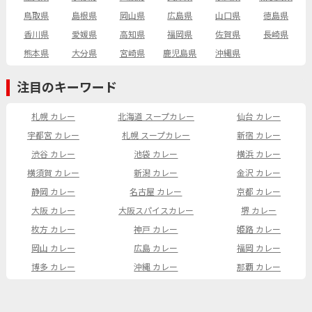
鳥取県
島根県
岡山県
広島県
山口県
徳島県
香川県
愛媛県
高知県
福岡県
佐賀県
長崎県
熊本県
大分県
宮崎県
鹿児島県
沖縄県
注目のキーワード
札幌 カレー
北海道 スープカレー
仙台 カレー
宇都宮 カレー
札幌 スープカレー
新宿 カレー
渋谷 カレー
池袋 カレー
横浜 カレー
横須賀 カレー
新潟 カレー
金沢 カレー
静岡 カレー
名古屋 カレー
京都 カレー
大阪 カレー
大阪スパイスカレー
堺 カレー
枚方 カレー
神戸 カレー
姫路 カレー
岡山 カレー
広島 カレー
福岡 カレー
博多 カレー
沖縄 カレー
那覇 カレー