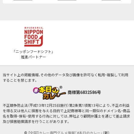
「ニッポンフードシフト」
推進パートナー
当サイト上の掲載情報、その他のデータ及び画像を許可なく転用・複製して利用
することを禁じます。
商標第6832586号
不正競争防止法（平成13年12月25日施行）第2条第1項第13号により、不正の利益
を得る又は他人に損害を与える目的で上記商標等と同一類似のドメイン名・商品
名を取得・保有・使用する行為に対しては、弊社より顧問弁護士を通じて差止請求
及び損害賠償請求を行うことがあります。
©
【全国】カレー専門グルメ情報「#本日のカレー」
（新）