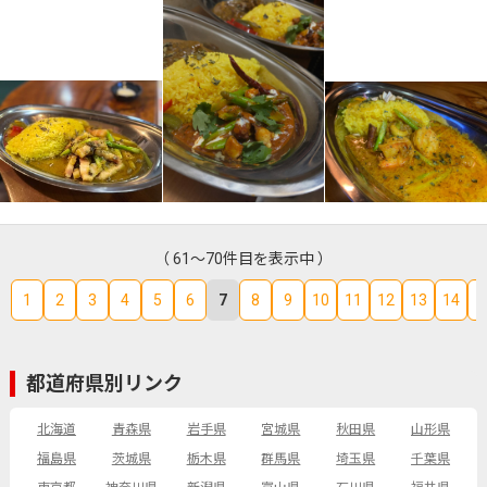
（ 61～70件目を表示中 ）
1
2
3
4
5
6
7
8
9
10
11
12
13
14
1
都道府県別リンク
北海道
青森県
岩手県
宮城県
秋田県
山形県
福島県
茨城県
栃木県
群馬県
埼玉県
千葉県