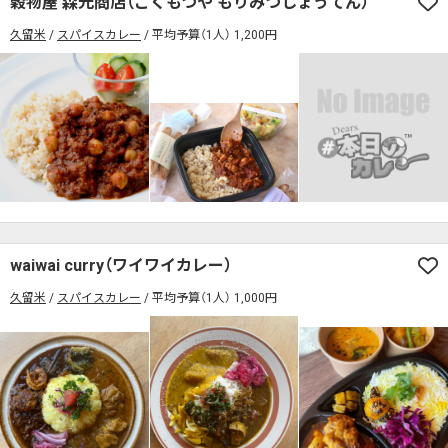
穀物屋 森光商店（こくもつや もりみつしょうてん）
席の予約可
駅から徒歩5分以内
久留米
スパイスカレー
平均予算（1人） 1,200円
カレーのジャンルを絞り込む
無料駐車場あり
1人でも入りやすいお店
席の予約可
駅から徒歩5分以内
モーニングあり
ランチあり
夜10時以降も営業
無料駐車場あり
1人でも入りやすいお店
年中無休
5名以上の団体歓迎
テイクアウトOK
モーニングあり
ランチあり
夜10時以降も営業
デリバリー対応
禁煙席のみ
喫煙席あり
年中無休
5名以上の団体歓迎
テイクアウトOK
カウンター席あり
テーブル席あり
テラス席あり
デリバリー対応
禁煙席のみ
喫煙席あり
テラス席ペット可
子連れ・赤ちゃんOK
カウンター席あり
テーブル席あり
テラス席あり
waiwai curry（ワイワイカレー）
カレー専門店
辛さが選べるお店
久留米
スパイスカレー
平均予算（1人） 1,000円
テラス席ペット可
子連れ・赤ちゃんOK
キッズメニューあり
ポイント貯まる・使える
カレー専門店
辛さが選べるお店
カード決済可
電子マネー決済可
キッズメニューあり
ポイント貯まる・使える
#本日のカレー見た！で特典あり
カード決済可
電子マネー決済可
検索する
#本日のカレー見た！で特典あり