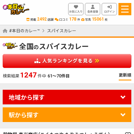
お気に入り
会員登録
ログイン
2492
178
15061
掲載
店舗
口コミ
件
写真
枚
#本日のカレー™
スパイスカレー
全国
スパイスカレー
の
人気ランキングを見る
1405
更新順
検索結果
件中
61～70件目
地域から探す
駅から探す
カレーのジャンルを絞り込む