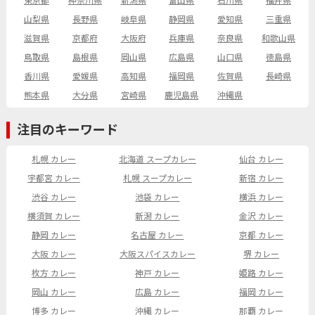
東京都
神奈川県
新潟県
富山県
石川県
福井県
山梨県
長野県
岐阜県
静岡県
愛知県
三重県
滋賀県
京都府
大阪府
兵庫県
奈良県
和歌山県
鳥取県
島根県
岡山県
広島県
山口県
徳島県
香川県
愛媛県
高知県
福岡県
佐賀県
長崎県
熊本県
大分県
宮崎県
鹿児島県
沖縄県
注目のキーワード
札幌 カレー
北海道 スープカレー
仙台 カレー
宇都宮 カレー
札幌 スープカレー
新宿 カレー
渋谷 カレー
池袋 カレー
横浜 カレー
横須賀 カレー
新潟 カレー
金沢 カレー
静岡 カレー
名古屋 カレー
京都 カレー
大阪 カレー
大阪スパイスカレー
堺 カレー
枚方 カレー
神戸 カレー
姫路 カレー
岡山 カレー
広島 カレー
福岡 カレー
博多 カレー
沖縄 カレー
那覇 カレー