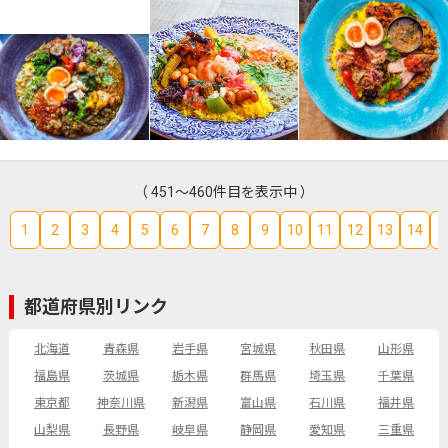
（ 451～460件目を表示中 ）
1
2
3
4
5
6
7
8
9
10
11
12
13
14
1
都道府県別リンク
北海道
青森県
岩手県
宮城県
秋田県
山形県
福島県
茨城県
栃木県
群馬県
埼玉県
千葉県
東京都
神奈川県
新潟県
富山県
石川県
福井県
山梨県
長野県
岐阜県
静岡県
愛知県
三重県