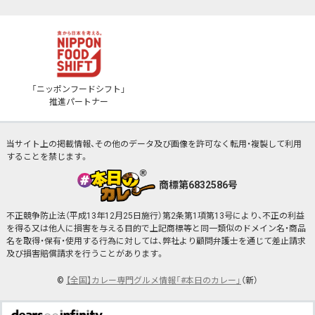
「ニッポンフードシフト」
推進パートナー
当サイト上の掲載情報、その他のデータ及び画像を許可なく転用・複製して利用
することを禁じます。
商標第6832586号
不正競争防止法（平成13年12月25日施行）第2条第1項第13号により、不正の利益
を得る又は他人に損害を与える目的で上記商標等と同一類似のドメイン名・商品
名を取得・保有・使用する行為に対しては、弊社より顧問弁護士を通じて差止請求
及び損害賠償請求を行うことがあります。
©
【全国】カレー専門グルメ情報「#本日のカレー」
（新）