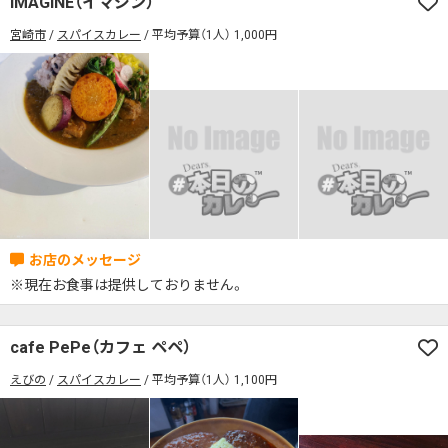
IMAGINE（イマジン）
席の予約可
駅から徒歩5分以内
宮崎市
スパイスカレー
平均予算（1人） 1,000円
カレーのジャンルを絞り込む
無料駐車場あり
1人でも入りやすいお店
席の予約可
駅から徒歩5分以内
モーニングあり
ランチあり
夜10時以降も営業
無料駐車場あり
1人でも入りやすいお店
年中無休
5名以上の団体歓迎
テイクアウトOK
モーニングあり
ランチあり
夜10時以降も営業
デリバリー対応
禁煙席のみ
喫煙席あり
年中無休
5名以上の団体歓迎
テイクアウトOK
カウンター席あり
テーブル席あり
テラス席あり
デリバリー対応
禁煙席のみ
喫煙席あり
テラス席ペット可
子連れ・赤ちゃんOK
カウンター席あり
テーブル席あり
テラス席あり
カレー専門店
辛さが選べるお店
※現在お食事は提供しておりません。
テラス席ペット可
子連れ・赤ちゃんOK
キッズメニューあり
ポイント貯まる・使える
カレー専門店
辛さが選べるお店
cafe PePe（カフェ ペペ）
カード決済可
電子マネー決済可
キッズメニューあり
ポイント貯まる・使える
えびの
スパイスカレー
平均予算（1人） 1,100円
#本日のカレー見た！で特典あり
カード決済可
電子マネー決済可
検索する
#本日のカレー見た！で特典あり