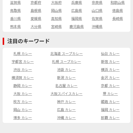
滋賀県
京都府
大阪府
兵庫県
奈良県
和歌山県
鳥取県
島根県
岡山県
広島県
山口県
徳島県
香川県
愛媛県
高知県
福岡県
佐賀県
長崎県
熊本県
大分県
宮崎県
鹿児島県
沖縄県
注目のキーワード
札幌 カレー
北海道 スープカレー
仙台 カレー
宇都宮 カレー
札幌 スープカレー
新宿 カレー
渋谷 カレー
池袋 カレー
横浜 カレー
横須賀 カレー
新潟 カレー
金沢 カレー
静岡 カレー
名古屋 カレー
京都 カレー
大阪 カレー
大阪スパイスカレー
堺 カレー
枚方 カレー
神戸 カレー
姫路 カレー
岡山 カレー
広島 カレー
福岡 カレー
博多 カレー
沖縄 カレー
那覇 カレー