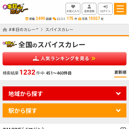
お気に入り
会員登録
ログイン
2490
175
15027
掲載
店舗
口コミ
件
写真
枚
#本日のカレー™
スパイスカレー
全国
スパイスカレー
の
人気ランキングを見る
1391
更新順
検索結果
件中
451～460件目
地域から探す
駅から探す
カレーのジャンルを絞り込む