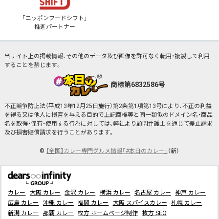
「ニッポンフードシフト」
推進パートナー
当サイト上の掲載情報、その他のデータ及び画像を許可なく転用・複製して利用
することを禁じます。
商標第6832586号
不正競争防止法（平成13年12月25日施行）第2条第1項第13号により、不正の利益
を得る又は他人に損害を与える目的で上記商標等と同一類似のドメイン名・商品
名を取得・保有・使用する行為に対しては、弊社より顧問弁護士を通じて差止請求
及び損害賠償請求を行うことがあります。
©
【全国】カレー専門グルメ情報「#本日のカレー」
（新）
カレー
大阪 カレー
金沢 カレー
横浜 カレー
名古屋 カレー
神戸 カレー
広島 カレー
沖縄 カレー
福岡 カレー
大阪 スパイスカレー
札幌 カレー
新潟 カレー
那覇 カレー
枚方 ホームページ制作
枚方 SEO