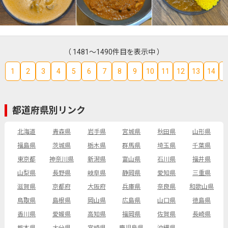
（ 1481～1490件目を表示中 ）
1
2
3
4
5
6
7
8
9
10
11
12
13
14
1
都道府県別リンク
北海道
青森県
岩手県
宮城県
秋田県
山形県
福島県
茨城県
栃木県
群馬県
埼玉県
千葉県
東京都
神奈川県
新潟県
富山県
石川県
福井県
山梨県
長野県
岐阜県
静岡県
愛知県
三重県
滋賀県
京都府
大阪府
兵庫県
奈良県
和歌山県
鳥取県
島根県
岡山県
広島県
山口県
徳島県
香川県
愛媛県
高知県
福岡県
佐賀県
長崎県