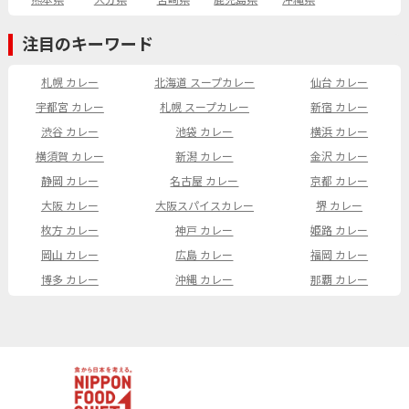
熊本県
大分県
宮崎県
鹿児島県
沖縄県
注目のキーワード
札幌 カレー
北海道 スープカレー
仙台 カレー
宇都宮 カレー
札幌 スープカレー
新宿 カレー
渋谷 カレー
池袋 カレー
横浜 カレー
横須賀 カレー
新潟 カレー
金沢 カレー
静岡 カレー
名古屋 カレー
京都 カレー
大阪 カレー
大阪スパイスカレー
堺 カレー
枚方 カレー
神戸 カレー
姫路 カレー
岡山 カレー
広島 カレー
福岡 カレー
博多 カレー
沖縄 カレー
那覇 カレー