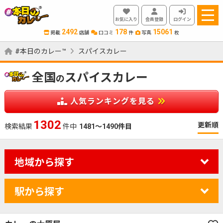
お気に入り
会員登録
ログイン
2492
178
15061
掲載
店舗
口コミ
件
写真
枚
#本日のカレー™
スパイスカレー
全国
スパイスカレー
の
人気ランキングを見る
1469
更新順
検索結果
件中
1481～1490件目
地域から探す
駅から探す
カレーのジャンルを絞り込む