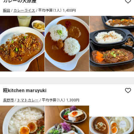
カレーの大原屋
席の予約可
駅から徒歩5分以内
飯田
カレーライス
平均予算（1人） 1,400円
カレーのジャンルを絞り込む
無料駐車場あり
1人でも入りやすいお店
席の予約可
駅から徒歩5分以内
モーニングあり
ランチあり
夜10時以降も営業
無料駐車場あり
1人でも入りやすいお店
年中無休
5名以上の団体歓迎
テイクアウトOK
モーニングあり
ランチあり
夜10時以降も営業
デリバリー対応
禁煙席のみ
喫煙席あり
年中無休
5名以上の団体歓迎
テイクアウトOK
カウンター席あり
テーブル席あり
テラス席あり
デリバリー対応
禁煙席のみ
喫煙席あり
テラス席ペット可
子連れ・赤ちゃんOK
カウンター席あり
テーブル席あり
テラス席あり
カレー専門店
辛さが選べるお店
テラス席ペット可
子連れ・赤ちゃんOK
糀kitchen maruyuki
キッズメニューあり
ポイント貯まる・使える
カレー専門店
辛さが選べるお店
長野市
トマトカレー
平均予算（1人） 1,300円
カード決済可
電子マネー決済可
キッズメニューあり
ポイント貯まる・使える
#本日のカレー見た！で特典あり
カード決済可
電子マネー決済可
検索する
#本日のカレー見た！で特典あり