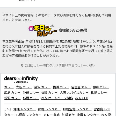
当サイト上の掲載情報、その他のデータ及び画像を許可なく転用・複製して利用
することを禁じます。
商標第6832586号
不正競争防止法（平成13年12月25日施行）第2条第1項第13号により、不正の利益
を得る又は他人に損害を与える目的で上記商標等と同一類似のドメイン名・商品
名を取得・保有・使用する行為に対しては、弊社より顧問弁護士を通じて差止請求
及び損害賠償請求を行うことがあります。
©
【全国】カレー専門グルメ情報「#本日のカレー」
（新）
カレー
大阪 カレー
金沢 カレー
横浜 カレー
名古屋 カレー
神戸 カレー
広島 カレー
沖縄 カレー
福岡 カレー
大阪 スパイスカレー
札幌 カレー
新潟 カレー
那覇 カレー
枚方 ホームページ制作
枚方 SEO
［PR］
沖縄 レンタカー
那覇 レンタカー
那覇空港 レンタカー
宮古島 レン
タカー
石垣島 レンタカー
カレー 集客
沖縄旅行
沖縄 レンタカー
枚方 動