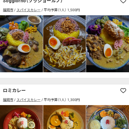
Soggiorno（ソッジョールノ）
席の予約可
駅から徒歩5分以内
福岡市
スパイスカレー
平均予算（1人） 1,500円
カレーのジャンルを絞り込む
無料駐車場あり
1人でも入りやすいお店
席の予約可
駅から徒歩5分以内
モーニングあり
ランチあり
夜10時以降も営業
無料駐車場あり
1人でも入りやすいお店
年中無休
5名以上の団体歓迎
テイクアウトOK
モーニングあり
ランチあり
夜10時以降も営業
デリバリー対応
禁煙席のみ
喫煙席あり
年中無休
5名以上の団体歓迎
テイクアウトOK
カウンター席あり
テーブル席あり
テラス席あり
デリバリー対応
禁煙席のみ
喫煙席あり
テラス席ペット可
子連れ・赤ちゃんOK
カウンター席あり
テーブル席あり
テラス席あり
カレー専門店
辛さが選べるお店
テラス席ペット可
子連れ・赤ちゃんOK
キッズメニューあり
ポイント貯まる・使える
ロミカレー
カレー専門店
辛さが選べるお店
カード決済可
電子マネー決済可
福岡市
スパイスカレー
平均予算（1人） 1,300円
キッズメニューあり
ポイント貯まる・使える
#本日のカレー見た！で特典あり
カード決済可
電子マネー決済可
検索する
#本日のカレー見た！で特典あり