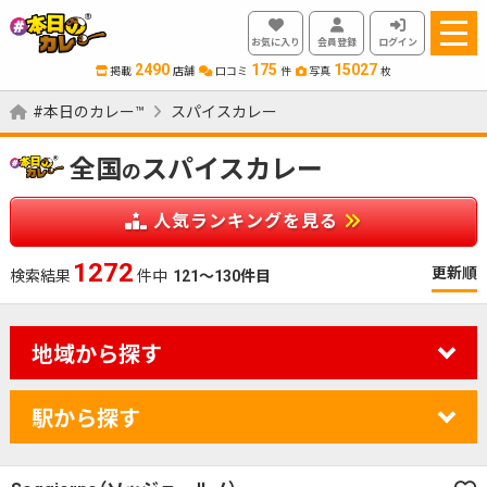
お気に入り
会員登録
ログイン
2490
175
15027
掲載
店舗
口コミ
件
写真
枚
#本日のカレー™
スパイスカレー
全国
スパイスカレー
の
人気ランキングを見る
1419
更新順
検索結果
件中
121～130件目
地域から探す
駅から探す
カレーのジャンルを絞り込む