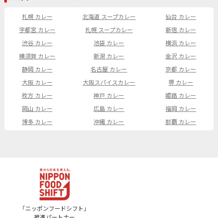
札幌 カレー
北海道 スープカレー
仙台 カレー
宇都宮 カレー
札幌 スープカレー
新宿 カレー
渋谷 カレー
池袋 カレー
横浜 カレー
横須賀 カレー
新潟 カレー
金沢 カレー
静岡 カレー
名古屋 カレー
京都 カレー
大阪 カレー
大阪スパイスカレー
堺 カレー
枚方 カレー
神戸 カレー
姫路 カレー
岡山 カレー
広島 カレー
福岡 カレー
博多 カレー
沖縄 カレー
那覇 カレー
「ニッポンフードシフト」
推進パートナー