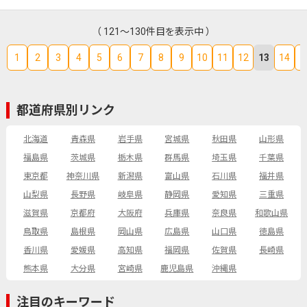
（ 121～130件目を表示中 ）
1
2
3
4
5
6
7
8
9
10
11
12
13
14
1
都道府県別リンク
北海道
青森県
岩手県
宮城県
秋田県
山形県
福島県
茨城県
栃木県
群馬県
埼玉県
千葉県
東京都
神奈川県
新潟県
富山県
石川県
福井県
山梨県
長野県
岐阜県
静岡県
愛知県
三重県
滋賀県
京都府
大阪府
兵庫県
奈良県
和歌山県
鳥取県
島根県
岡山県
広島県
山口県
徳島県
香川県
愛媛県
高知県
福岡県
佐賀県
長崎県
熊本県
大分県
宮崎県
鹿児島県
沖縄県
注目のキーワード