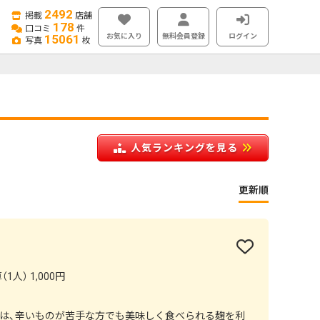
2492
掲載
店舗
178
口コミ
件
お気に入り
無料会員登録
ログイン
15061
写真
枚
人気ランキングを見る
更新順
1人） 1,000円
ーは、辛いものが苦手な方でも美味しく食べられる麹を利