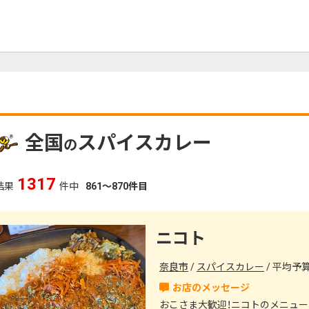
全国
スパイスカレー
の
1592
結果
件中
861～870件目
ニコト
奈良市
スパイスカレー
平均予算（
おこさま大歓迎！ニコトのメニュ