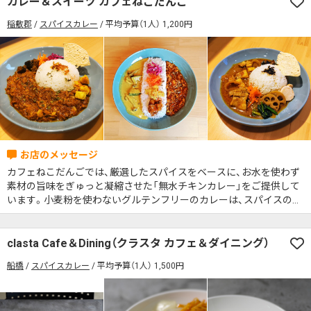
カレー＆スイーツ カフェねこだんご
席の予約可
駅から徒歩5分以内
稲敷郡
スパイスカレー
平均予算（1人） 1,200円
カレーのジャンルを絞り込む
無料駐車場あり
1人でも入りやすいお店
席の予約可
駅から徒歩5分以内
モーニングあり
ランチあり
夜10時以降も営業
無料駐車場あり
1人でも入りやすいお店
年中無休
5名以上の団体歓迎
テイクアウトOK
モーニングあり
ランチあり
夜10時以降も営業
デリバリー対応
禁煙席のみ
喫煙席あり
年中無休
5名以上の団体歓迎
テイクアウトOK
カウンター席あり
テーブル席あり
テラス席あり
デリバリー対応
禁煙席のみ
喫煙席あり
テラス席ペット可
子連れ・赤ちゃんOK
カフェねこだんごでは、厳選したスパイスをベースに、お水を使わず
カウンター席あり
テーブル席あり
テラス席あり
素材の旨味をぎゅっと凝縮させた「無水チキンカレー」をご提供して
カレー専門店
辛さが選べるお店
います。小麦粉を使わないグルテンフリーのカレーは、スパイスの奥
テラス席ペット可
子連れ・赤ちゃんOK
深い香りと素材本来の甘み・コクが絶妙に調和した、毎日でも食べた
キッズメニューあり
ポイント貯まる・使える
くなる優しい味わいです。 カレーのほかにも、こだわり食感の米粉ス
カレー専門店
辛さが選べるお店
イーツなど、体に嬉しいメニ ューをご用意。また、店内には保護猫た
カード決済可
電子マネー決済可
clasta Cafe＆Dining（クラスタ カフェ＆ダイニング）
ちがのんびり暮らすお部屋を併設しており、お食事やテイクアウトを
キッズメニューあり
ポイント貯まる・使える
船橋
スパイスカレー
平均予算（1人） 1,500円
#本日のカレー見た！で特典あり
ご利用のお客様は無料でそっと見守りながら癒やしの時間をお過ご
カード決済可
電子マネー決済可
いいただけます。 美味しいカレーと愛らしい猫たちに、ぜひ会いに来
てください。
検索する
#本日のカレー見た！で特典あり