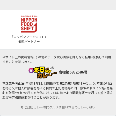
「ニッポンフードシフト」
推進パートナー
当サイト上の掲載情報、その他のデータ及び画像を許可なく転用・複製して利用
することを禁じます。
商標第6832586号
不正競争防止法（平成13年12月25日施行）第2条第1項第13号により、不正の利益
を得る又は他人に損害を与える目的で上記商標等と同一類似のドメイン名・商品
名を取得・保有・使用する行為に対しては、弊社より顧問弁護士を通じて差止請求
及び損害賠償請求を行うことがあります。
©
【全国】カレー専門グルメ情報「#本日のカレー」
（新）