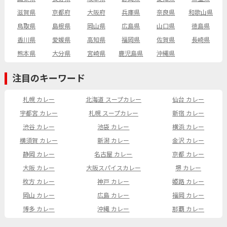
滋賀県
京都府
大阪府
兵庫県
奈良県
和歌山県
鳥取県
島根県
岡山県
広島県
山口県
徳島県
香川県
愛媛県
高知県
福岡県
佐賀県
長崎県
熊本県
大分県
宮崎県
鹿児島県
沖縄県
注目のキーワード
札幌 カレー
北海道 スープカレー
仙台 カレー
宇都宮 カレー
札幌 スープカレー
新宿 カレー
渋谷 カレー
池袋 カレー
横浜 カレー
横須賀 カレー
新潟 カレー
金沢 カレー
静岡 カレー
名古屋 カレー
京都 カレー
大阪 カレー
大阪スパイスカレー
堺 カレー
枚方 カレー
神戸 カレー
姫路 カレー
岡山 カレー
広島 カレー
福岡 カレー
博多 カレー
沖縄 カレー
那覇 カレー