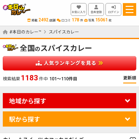
お気に入り
会員登録
ログイン
2492
178
15061
掲載
店舗
口コミ
件
写真
枚
#本日のカレー™
スパイスカレー
全国
スパイスカレー
の
人気ランキングを見る
1347
更新順
検索結果
件中
101～110件目
地域から探す
駅から探す
カレーのジャンルを絞り込む