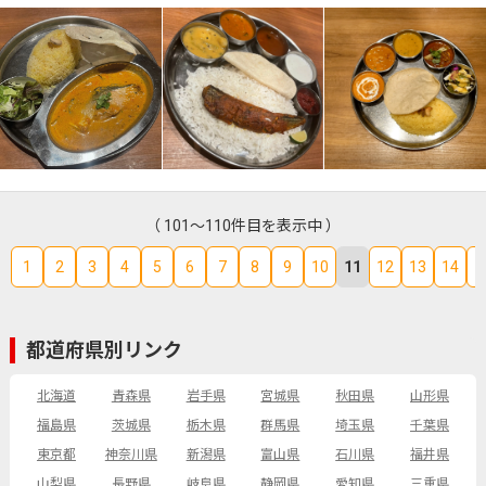
（ 101～110件目を表示中 ）
1
2
3
4
5
6
7
8
9
10
11
12
13
14
1
都道府県別リンク
北海道
青森県
岩手県
宮城県
秋田県
山形県
福島県
茨城県
栃木県
群馬県
埼玉県
千葉県
東京都
神奈川県
新潟県
富山県
石川県
福井県
山梨県
長野県
岐阜県
静岡県
愛知県
三重県