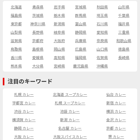
北海道
青森県
岩手県
宮城県
秋田県
山形県
福島県
茨城県
栃木県
群馬県
埼玉県
千葉県
東京都
神奈川県
新潟県
富山県
石川県
福井県
山梨県
長野県
岐阜県
静岡県
愛知県
三重県
滋賀県
京都府
大阪府
兵庫県
奈良県
和歌山県
鳥取県
島根県
岡山県
広島県
山口県
徳島県
香川県
愛媛県
高知県
福岡県
佐賀県
長崎県
熊本県
大分県
宮崎県
鹿児島県
沖縄県
注目のキーワード
札幌 カレー
北海道 スープカレー
仙台 カレー
宇都宮 カレー
札幌 スープカレー
新宿 カレー
渋谷 カレー
池袋 カレー
横浜 カレー
横須賀 カレー
新潟 カレー
金沢 カレー
静岡 カレー
名古屋 カレー
京都 カレー
大阪 カレー
大阪スパイスカレー
堺 カレー