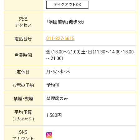
テイクアウトOK
交通
「学園前駅」徒歩5分
アクセス
011-827-6615
電話番号
金（18:00～21:00）土・日（11:30～14:30・18:00
営業時間
～21:00）
月・火・水・木
定休日
予約可
お席の予約
禁煙席のみ
禁煙・喫煙
平均予算
1,580円
( 1人あたり )
SNS
アカウント