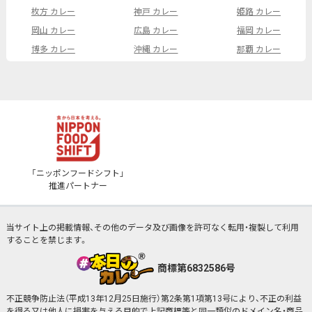
枚方 カレー
神戸 カレー
姫路 カレー
岡山 カレー
広島 カレー
福岡 カレー
博多 カレー
沖縄 カレー
那覇 カレー
「ニッポンフードシフト」
推進パートナー
当サイト上の掲載情報、その他のデータ及び画像を許可なく転用・複製して利用
することを禁じます。
商標第6832586号
不正競争防止法（平成13年12月25日施行）第2条第1項第13号により、不正の利益
を得る又は他人に損害を与える目的で上記商標等と同一類似のドメイン名・商品