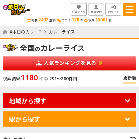
お気に入り
会員登録
ログイン
2492
178
15061
掲載
店舗
口コミ
件
写真
枚
#本日のカレー™
カレーライス
全国
カレーライス
の
人気ランキングを見る
1180
更新順
検索結果
件中
291～300件目
地域から探す
駅から探す
カレーのジャンルを絞り込む