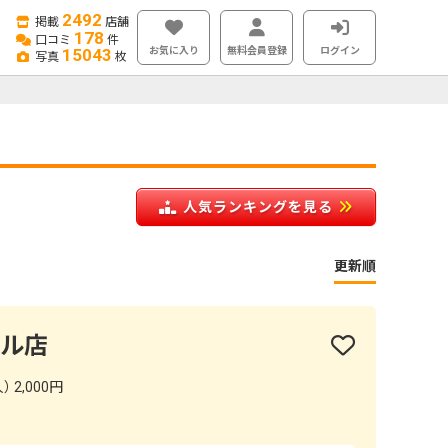
2492
掲載
店舗
178
口コミ
件
お気に入り
無料会員登録
ログイン
15043
写真
枚
人気ランキングを見る
更新順
ール店
 2,000円