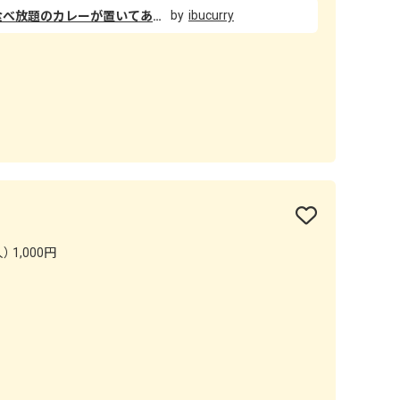
ibucurry
今日串家物語に行ったのですが食べ放題のカレーが置いてあり食べました！ 福神漬も入れ放題でご飯もルーも食べ放題でした！味の方は学校の給食などで出てきそうな優しい味でヤミツキになる美味しさでした！小さいお子様でも食べれそうな味でとても美味しかったです！
 1,000円