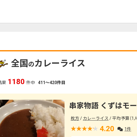
全国
カレーライス
の
1180
結果
件中
411～420件目
串家物語 くずはモ
枚方
カレーライス
平均予算（1人）
4.20
1件