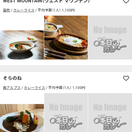
WEST MOUNTAIN（ウエスト マウンテン）
席の予約可
駅から徒歩5分以内
笛吹
カレーライス
平均予算（1人） 1,100円
カレーのジャンルを絞り込む
無料駐車場あり
1人でも入りやすいお店
席の予約可
駅から徒歩5分以内
モーニングあり
ランチあり
夜10時以降も営業
無料駐車場あり
1人でも入りやすいお店
年中無休
5名以上の団体歓迎
テイクアウトOK
モーニングあり
ランチあり
夜10時以降も営業
デリバリー対応
禁煙席のみ
喫煙席あり
年中無休
5名以上の団体歓迎
テイクアウトOK
カウンター席あり
テーブル席あり
テラス席あり
デリバリー対応
禁煙席のみ
喫煙席あり
テラス席ペット可
子連れ・赤ちゃんOK
カウンター席あり
テーブル席あり
テラス席あり
そらのね
カレー専門店
辛さが選べるお店
南アルプス
カレーライス
平均予算（1人） 1,100円
テラス席ペット可
子連れ・赤ちゃんOK
キッズメニューあり
ポイント貯まる・使える
カレー専門店
辛さが選べるお店
カード決済可
電子マネー決済可
キッズメニューあり
ポイント貯まる・使える
#本日のカレー見た！で特典あり
カード決済可
電子マネー決済可
検索する
#本日のカレー見た！で特典あり