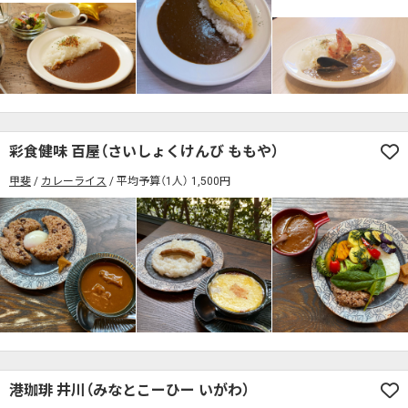
彩食健味 百屋（さいしょくけんび ももや）
甲斐
カレーライス
平均予算（1人） 1,500円
港珈琲 井川（みなとこーひー いがわ）