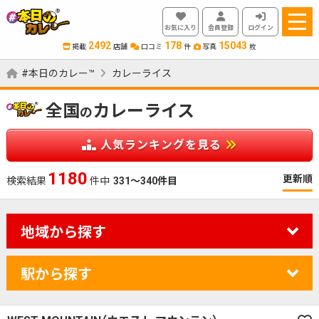
お気に入り
会員登録
ログイン
2492
178
15043
掲載
店舗
口コミ
件
写真
枚
#本日のカレー™
カレーライス
全国
カレーライス
の
人気ランキングを見る
1180
更新順
検索結果
件中
331～340件目
地域から探す
駅から探す
カレーのジャンルを絞り込む