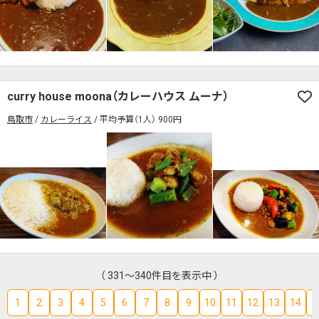
curry house moona（カレーハウス ムーナ）
鳥取市
カレーライス
平均予算（1人） 900円
（ 331～340件目を表示中 ）
1
2
3
4
5
6
7
8
9
10
11
12
13
14
1