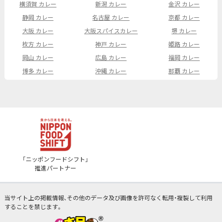
横須賀 カレー
新潟 カレー
金沢 カレー
静岡 カレー
名古屋 カレー
京都 カレー
大阪 カレー
大阪スパイスカレー
堺 カレー
枚方 カレー
神戸 カレー
姫路 カレー
岡山 カレー
広島 カレー
福岡 カレー
博多 カレー
沖縄 カレー
那覇 カレー
「ニッポンフードシフト」
推進パートナー
当サイト上の掲載情報、その他のデータ及び画像を許可なく転用・複製して利用
することを禁じます。