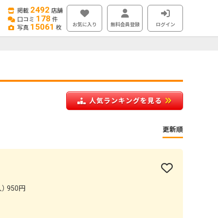
2492
掲載
店舗
178
口コミ
件
お気に入り
無料会員登録
ログイン
15061
写真
枚
人気ランキングを見る
更新順
） 950円