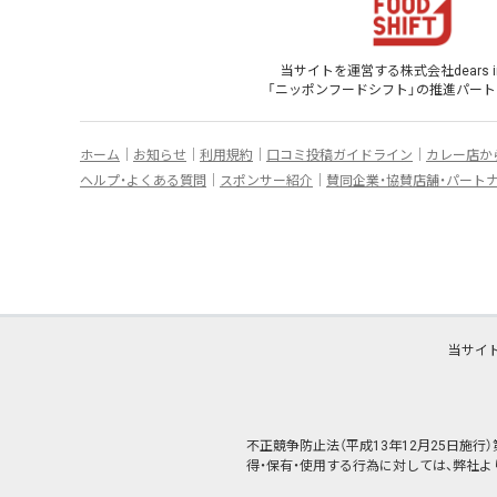
当サイトを運営する株式会社dears inf
「ニッポンフードシフト」
の
推進パート
ホーム
お知らせ
利用規約
口コミ投稿ガイドライン
カレー店か
ヘルプ・よくある質問
スポンサー紹介
賛同企業・協賛店舗・パート
当サイ
不正競争防止法（平成13年12月25日施
得・保有・使用する行為に対しては、弊社