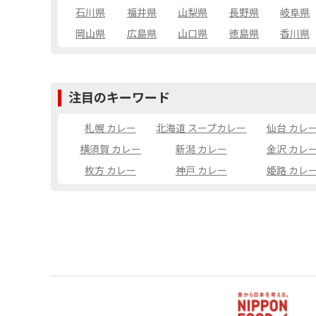
石川県
福井県
山梨県
長野県
岐阜県
岡山県
広島県
山口県
徳島県
香川県
注目のキーワード
札幌 カレー
北海道 スープカレー
仙台 カレ
横須賀 カレー
新潟 カレー
金沢 カレ
枚方 カレー
神戸 カレー
姫路 カレ