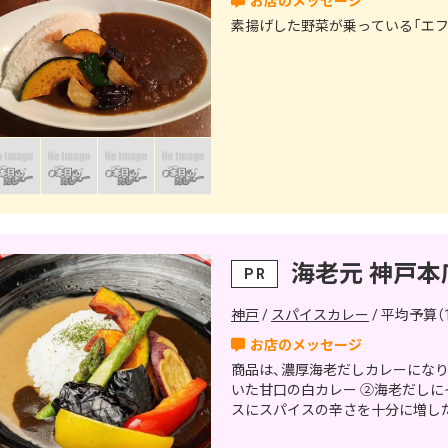
素揚げした野菜が乗っている「エフ
海老元 神戸本
PR
神戸
スパイスカレー
平均予算（1
商品は、濃厚海老だしカレーになります。 商品ラインナップは、 ①しっか
いた甘口の白カレー ②海老だしに
スにスパイスの辛さを十分に増した辛口の赤 になりま
ーフ&ハーフに、海老カツなどお