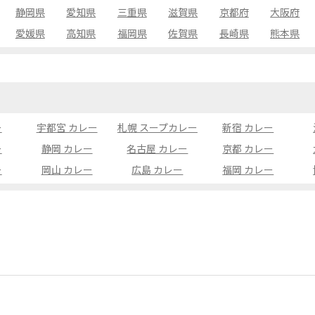
静岡県
愛知県
三重県
滋賀県
京都府
大阪府
愛媛県
高知県
福岡県
佐賀県
長崎県
熊本県
ー
宇都宮 カレー
札幌 スープカレー
新宿 カレー
ー
静岡 カレー
名古屋 カレー
京都 カレー
ー
岡山 カレー
広島 カレー
福岡 カレー