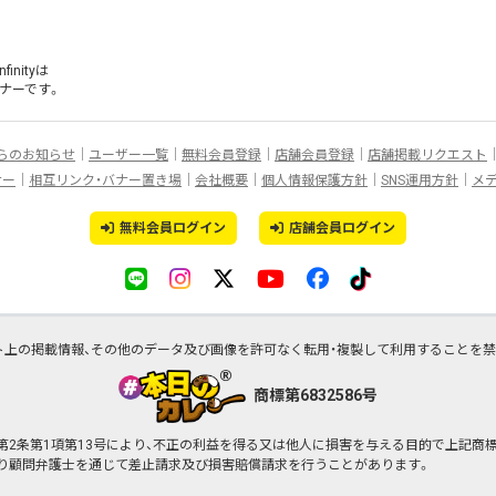
inityは
ナー
です。
らのお知らせ
ユーザー一覧
無料会員登録
店舗会員登録
店舗掲載リクエスト
ナー
相互リンク・バナー置き場
会社概要
個人情報保護方針
SNS運用方針
メ
無料会員ログイン
店舗会員ログイン
ト上の掲載情報、その他のデータ及び画像を許可なく転用・複製して利用することを禁
商標第6832586号
行）第2条第1項第13号により、不正の利益を得る又は他人に損害を与える目的で上記
より顧問弁護士を通じて差止請求及び損害賠償請求を行うことがあります。