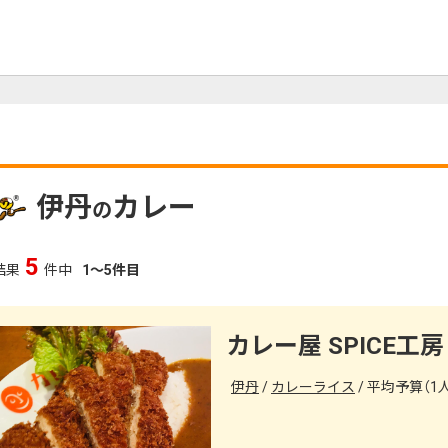
伊丹
カレー
の
5
結果
件中
1～5件目
カレー屋 SPICE工房
伊丹
カレーライス
平均予算（1人