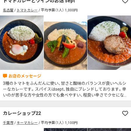
トマトカレーとワインのお店 sept
席の予約可
駅から徒歩5分以内
名古屋
トマトカレー
平均予算（1人） 1,000円
カレーのジャンルを絞り込む
無料駐車場あり
1人でも入りやすいお店
席の予約可
駅から徒歩5分以内
モーニングあり
ランチあり
夜10時以降も営業
無料駐車場あり
1人でも入りやすいお店
年中無休
5名以上の団体歓迎
テイクアウトOK
モーニングあり
ランチあり
夜10時以降も営業
デリバリー対応
禁煙席のみ
喫煙席あり
年中無休
5名以上の団体歓迎
テイクアウトOK
カウンター席あり
テーブル席あり
テラス席あり
デリバリー対応
禁煙席のみ
喫煙席あり
テラス席ペット可
子連れ・赤ちゃんOK
カウンター席あり
テーブル席あり
テラス席あり
カレー専門店
辛さが選べるお店
3種のトマトをふんだんに使い、甘さと酸味のバランスが良いヘルシ
テラス席ペット可
子連れ・赤ちゃんOK
ーなカレーです。スパイスはsept、独自にブレンドしております。辛
キッズメニューあり
ポイント貯まる・使える
いのが苦手な方や女性の方でも食べやすい、程良い辛さでクセになる
カレー専門店
辛さが選べるお店
お味になっております。お好みのトッピングでお楽しみください。
カード決済可
電子マネー決済可
キッズメニューあり
ポイント貯まる・使える
#本日のカレー見た！で特典あり
カレーショップ22
カード決済可
電子マネー決済可
千葉市
キーマカレー
平均予算（1人） 1,100円
検索する
#本日のカレー見た！で特典あり