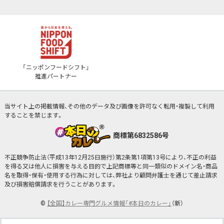
「ニッポンフードシフト」
推進パートナー
当サイト上の掲載情報、その他のデータ及び画像を許可なく転用・複製して利用
することを禁じます。
商標第6832586号
不正競争防止法（平成13年12月25日施行）第2条第1項第13号により、不正の利益
を得る又は他人に損害を与える目的で上記商標等と同一類似のドメイン名・商品
名を取得・保有・使用する行為に対しては、弊社より顧問弁護士を通じて差止請求
及び損害賠償請求を行うことがあります。
©
【全国】カレー専門グルメ情報「#本日のカレー」
（新）