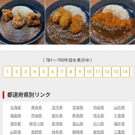
（ 781～790件目を表示中 ）
1
2
3
4
5
6
7
8
9
10
11
12
13
14
1
都道府県別リンク
北海道
青森県
岩手県
宮城県
秋田県
山形県
福島県
茨城県
栃木県
群馬県
埼玉県
千葉県
東京都
神奈川県
新潟県
富山県
石川県
福井県
山梨県
長野県
岐阜県
静岡県
愛知県
三重県