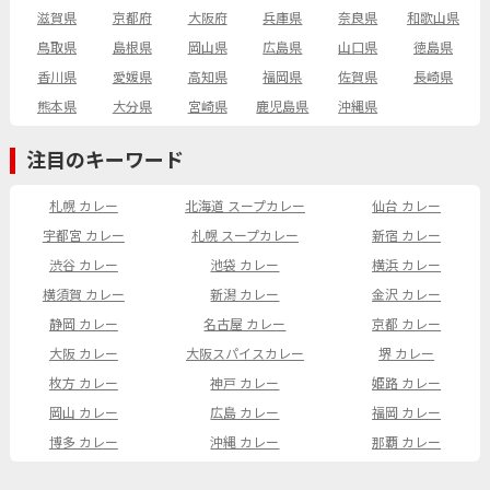
滋賀県
京都府
大阪府
兵庫県
奈良県
和歌山県
鳥取県
島根県
岡山県
広島県
山口県
徳島県
香川県
愛媛県
高知県
福岡県
佐賀県
長崎県
熊本県
大分県
宮崎県
鹿児島県
沖縄県
注目のキーワード
札幌 カレー
北海道 スープカレー
仙台 カレー
宇都宮 カレー
札幌 スープカレー
新宿 カレー
渋谷 カレー
池袋 カレー
横浜 カレー
横須賀 カレー
新潟 カレー
金沢 カレー
静岡 カレー
名古屋 カレー
京都 カレー
大阪 カレー
大阪スパイスカレー
堺 カレー
枚方 カレー
神戸 カレー
姫路 カレー
岡山 カレー
広島 カレー
福岡 カレー
博多 カレー
沖縄 カレー
那覇 カレー