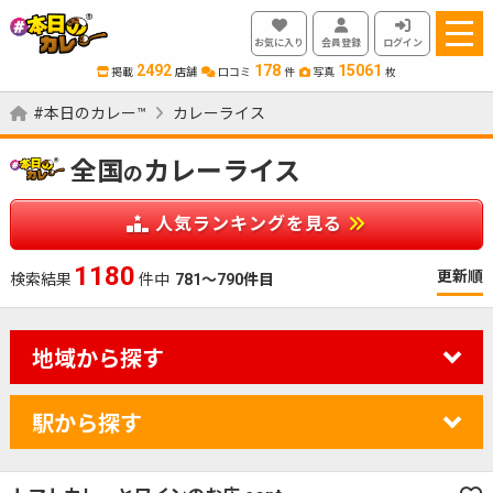
お気に入り
会員登録
ログイン
2492
178
15061
掲載
店舗
口コミ
件
写真
枚
#本日のカレー™
カレーライス
全国
カレーライス
の
人気ランキングを見る
1180
更新順
検索結果
件中
781～790件目
地域から探す
駅から探す
カレーのジャンルを絞り込む