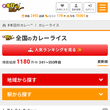
お気に入り
会員登録
ログイン
2492
178
15061
掲載
店舗
口コミ
件
写真
枚
#本日のカレー™
カレーライス
全国
カレーライス
の
人気ランキングを見る
1180
更新順
検索結果
件中
341～350件目
地域から探す
駅から探す
カレーのジャンルを絞り込む