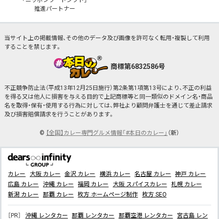
推進パートナー
当サイト上の掲載情報、その他のデータ及び画像を許可なく転用・複製して利用
することを禁じます。
商標第6832586号
不正競争防止法（平成13年12月25日施行）第2条第1項第13号により、不正の利益
を得る又は他人に損害を与える目的で上記商標等と同一類似のドメイン名・商品
名を取得・保有・使用する行為に対しては、弊社より顧問弁護士を通じて差止請求
及び損害賠償請求を行うことがあります。
©
【全国】カレー専門グルメ情報「#本日のカレー」
（新）
カレー
大阪 カレー
金沢 カレー
横浜 カレー
名古屋 カレー
神戸 カレー
広島 カレー
沖縄 カレー
福岡 カレー
大阪 スパイスカレー
札幌 カレー
新潟 カレー
那覇 カレー
枚方 ホームページ制作
枚方 SEO
［PR］
沖縄 レンタカー
那覇 レンタカー
那覇空港 レンタカー
宮古島 レン