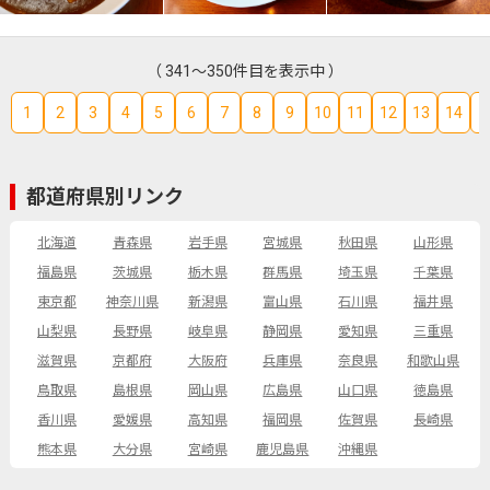
（ 341～350件目を表示中 ）
1
2
3
4
5
6
7
8
9
10
11
12
13
14
1
都道府県別リンク
北海道
青森県
岩手県
宮城県
秋田県
山形県
福島県
茨城県
栃木県
群馬県
埼玉県
千葉県
東京都
神奈川県
新潟県
富山県
石川県
福井県
山梨県
長野県
岐阜県
静岡県
愛知県
三重県
滋賀県
京都府
大阪府
兵庫県
奈良県
和歌山県
鳥取県
島根県
岡山県
広島県
山口県
徳島県
香川県
愛媛県
高知県
福岡県
佐賀県
長崎県
熊本県
大分県
宮崎県
鹿児島県
沖縄県