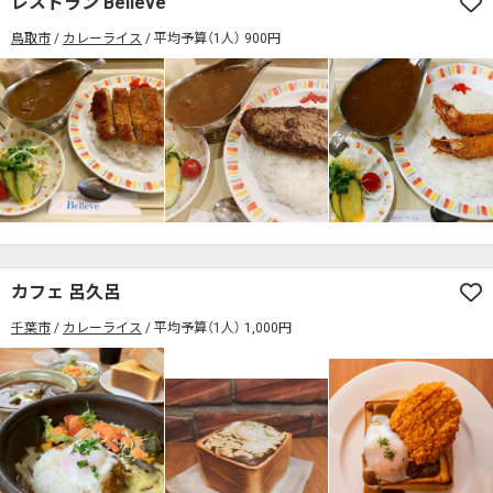
レストラン Believe
席の予約可
駅から徒歩5分以内
鳥取市
カレーライス
平均予算（1人） 900円
カレーのジャンルを絞り込む
無料駐車場あり
1人でも入りやすいお店
席の予約可
駅から徒歩5分以内
モーニングあり
ランチあり
夜10時以降も営業
無料駐車場あり
1人でも入りやすいお店
年中無休
5名以上の団体歓迎
テイクアウトOK
モーニングあり
ランチあり
夜10時以降も営業
デリバリー対応
禁煙席のみ
喫煙席あり
年中無休
5名以上の団体歓迎
テイクアウトOK
カウンター席あり
テーブル席あり
テラス席あり
デリバリー対応
禁煙席のみ
喫煙席あり
テラス席ペット可
子連れ・赤ちゃんOK
カウンター席あり
テーブル席あり
テラス席あり
カフェ 呂久呂
カレー専門店
辛さが選べるお店
千葉市
カレーライス
平均予算（1人） 1,000円
テラス席ペット可
子連れ・赤ちゃんOK
キッズメニューあり
ポイント貯まる・使える
カレー専門店
辛さが選べるお店
カード決済可
電子マネー決済可
キッズメニューあり
ポイント貯まる・使える
#本日のカレー見た！で特典あり
カード決済可
電子マネー決済可
検索する
#本日のカレー見た！で特典あり