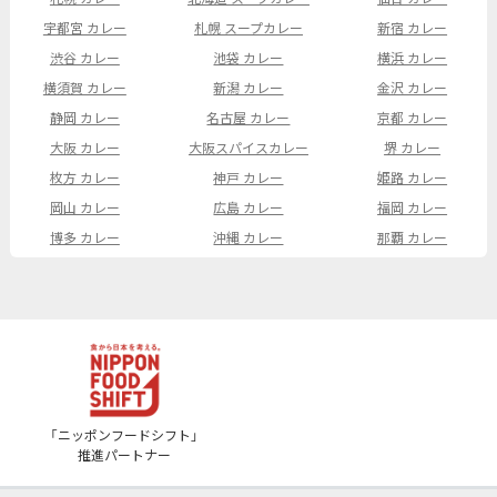
宇都宮 カレー
札幌 スープカレー
新宿 カレー
渋谷 カレー
池袋 カレー
横浜 カレー
横須賀 カレー
新潟 カレー
金沢 カレー
静岡 カレー
名古屋 カレー
京都 カレー
大阪 カレー
大阪スパイスカレー
堺 カレー
枚方 カレー
神戸 カレー
姫路 カレー
岡山 カレー
広島 カレー
福岡 カレー
博多 カレー
沖縄 カレー
那覇 カレー
「ニッポンフードシフト」
推進パートナー