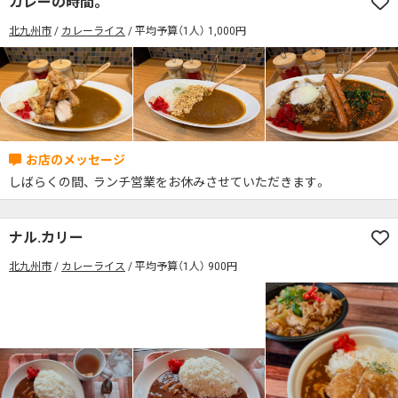
カレーの時間。
席の予約可
駅から徒歩5分以内
北九州市
カレーライス
平均予算（1人） 1,000円
カレーのジャンルを絞り込む
無料駐車場あり
1人でも入りやすいお店
席の予約可
駅から徒歩5分以内
モーニングあり
ランチあり
夜10時以降も営業
無料駐車場あり
1人でも入りやすいお店
年中無休
5名以上の団体歓迎
テイクアウトOK
モーニングあり
ランチあり
夜10時以降も営業
デリバリー対応
禁煙席のみ
喫煙席あり
年中無休
5名以上の団体歓迎
テイクアウトOK
カウンター席あり
テーブル席あり
テラス席あり
しばらくの間、 ランチ営業をお休みさせていただきます。
デリバリー対応
禁煙席のみ
喫煙席あり
テラス席ペット可
子連れ・赤ちゃんOK
カウンター席あり
テーブル席あり
テラス席あり
ナル.カリー
カレー専門店
辛さが選べるお店
テラス席ペット可
子連れ・赤ちゃんOK
北九州市
カレーライス
平均予算（1人） 900円
キッズメニューあり
ポイント貯まる・使える
カレー専門店
辛さが選べるお店
カード決済可
電子マネー決済可
キッズメニューあり
ポイント貯まる・使える
#本日のカレー見た！で特典あり
カード決済可
電子マネー決済可
検索する
#本日のカレー見た！で特典あり