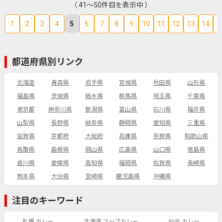
（ 41～50件目を表示中 ）
1
2
3
4
5
6
7
8
9
10
11
12
13
14
1
都道府県別リンク
北海道
青森県
岩手県
宮城県
秋田県
山形県
福島県
茨城県
栃木県
群馬県
埼玉県
千葉県
東京都
神奈川県
新潟県
富山県
石川県
福井県
山梨県
長野県
岐阜県
静岡県
愛知県
三重県
滋賀県
京都府
大阪府
兵庫県
奈良県
和歌山県
鳥取県
島根県
岡山県
広島県
山口県
徳島県
香川県
愛媛県
高知県
福岡県
佐賀県
長崎県
熊本県
大分県
宮崎県
鹿児島県
沖縄県
注目のキーワード
札幌 カレー
北海道 スープカレー
仙台 カレー