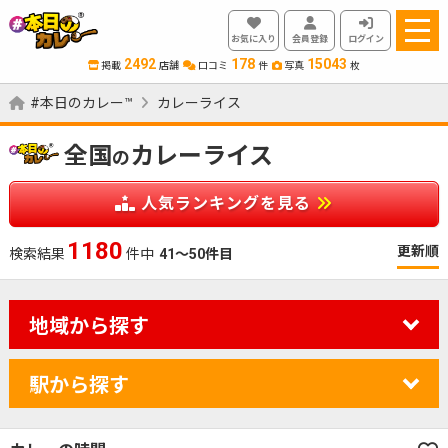
お気に入り
会員登録
ログイン
2492
178
15043
掲載
店舗
口コミ
件
写真
枚
#本日のカレー™
カレーライス
全国
カレーライス
の
人気ランキングを見る
1180
更新順
検索結果
件中
41～50件目
地域から探す
駅から探す
カレーのジャンルを絞り込む