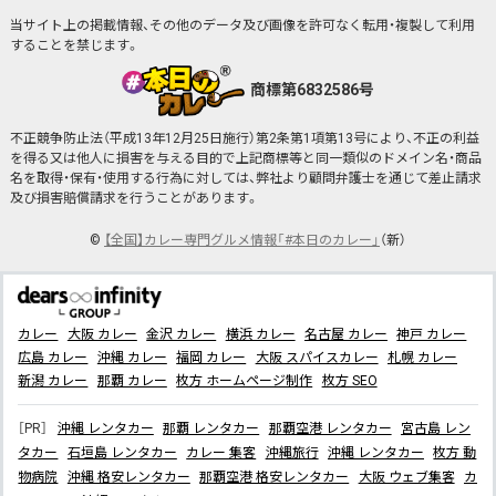
当サイト上の掲載情報、その他のデータ及び画像を許可なく転用・複製して利用
することを禁じます。
商標第6832586号
不正競争防止法（平成13年12月25日施行）第2条第1項第13号により、不正の利益
を得る又は他人に損害を与える目的で上記商標等と同一類似のドメイン名・商品
名を取得・保有・使用する行為に対しては、弊社より顧問弁護士を通じて差止請求
及び損害賠償請求を行うことがあります。
©
【全国】カレー専門グルメ情報「#本日のカレー」
（新）
カレー
大阪 カレー
金沢 カレー
横浜 カレー
名古屋 カレー
神戸 カレー
広島 カレー
沖縄 カレー
福岡 カレー
大阪 スパイスカレー
札幌 カレー
新潟 カレー
那覇 カレー
枚方 ホームページ制作
枚方 SEO
［PR］
沖縄 レンタカー
那覇 レンタカー
那覇空港 レンタカー
宮古島 レン
タカー
石垣島 レンタカー
カレー 集客
沖縄旅行
沖縄 レンタカー
枚方 動
物病院
沖縄 格安レンタカー
那覇空港 格安レンタカー
大阪 ウェブ集客
カ