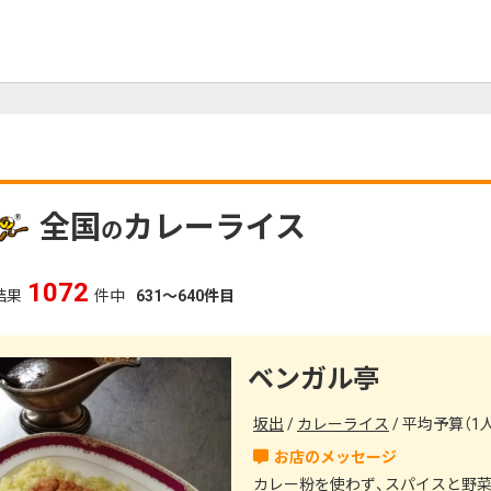
全国
カレーライス
の
1180
結果
件中
631～640件目
ベンガル亭
坂出
カレーライス
平均予算（1人）
カレー粉を使わず、スパイスと野菜