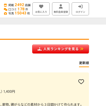
2492
掲載
店舗
178
口コミ
件
お気に入り
無料会員登録
ログイン
15043
写真
枚
人気ランキングを見る
更新順
 1,400円
、果物、鶏がらなどの素材から３日間かけて作られます。