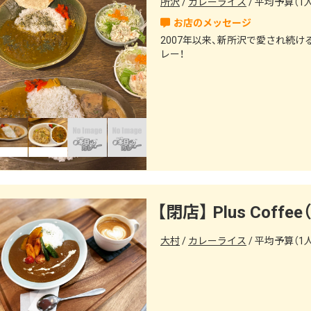
所沢
カレーライス
平均予算（1人）
2007年以来、新所沢で愛され続
レー！
【閉店】 Plus Coff
大村
カレーライス
平均予算（1人