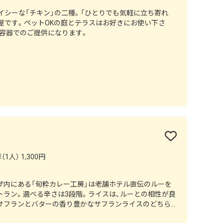
イシーな「チキン」の二種。「ひとりでも気軽に立ち寄れ
屋です。ペットOKの庭とテラスはお好きにお使い下さ
ト容器でのご提供になります。
1人） 1,300円
ザ内にある「旬粋カレー工房」は老舗ホテル直伝のルーを
トラン。選べる辛さは3段階。ライスは、ルーとの相性が良
サフランとバターの香り豊かなサフランライスのどちら
席はペットをお連れのお客様にもおすすめです。軽井沢の