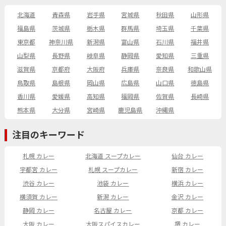
北海道
青森県
岩手県
宮城県
秋田県
山形県
福島県
茨城県
栃木県
群馬県
埼玉県
千葉県
東京都
神奈川県
新潟県
富山県
石川県
福井県
山梨県
長野県
岐阜県
静岡県
愛知県
三重県
滋賀県
京都府
大阪府
兵庫県
奈良県
和歌山県
鳥取県
島根県
岡山県
広島県
山口県
徳島県
香川県
愛媛県
高知県
福岡県
佐賀県
長崎県
熊本県
大分県
宮崎県
鹿児島県
沖縄県
注目のキーワード
札幌 カレー
北海道 スープカレー
仙台 カレー
宇都宮 カレー
札幌 スープカレー
新宿 カレー
渋谷 カレー
池袋 カレー
横浜 カレー
横須賀 カレー
新潟 カレー
金沢 カレー
静岡 カレー
名古屋 カレー
京都 カレー
大阪 カレー
大阪スパイスカレー
堺 カレー