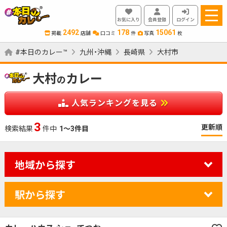
お気に入り
会員登録
ログイン
2492
178
15061
掲載
店舗
口コミ
件
写真
枚
#本日のカレー™
九州・沖縄
長崎県
大村市
大村
カレー
の
人気ランキングを見る
3
更新順
検索結果
件中
1～3件目
地域から探す
駅から探す
カレーのジャンルを絞り込む