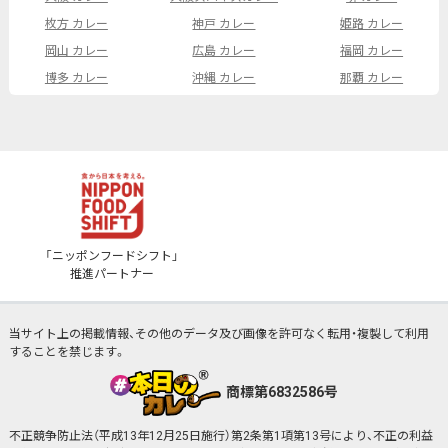
枚方 カレー
神戸 カレー
姫路 カレー
岡山 カレー
広島 カレー
福岡 カレー
博多 カレー
沖縄 カレー
那覇 カレー
「ニッポンフードシフト」
推進パートナー
当サイト上の掲載情報、その他のデータ及び画像を許可なく転用・複製して利用
することを禁じます。
商標第6832586号
不正競争防止法（平成13年12月25日施行）第2条第1項第13号により、不正の利益