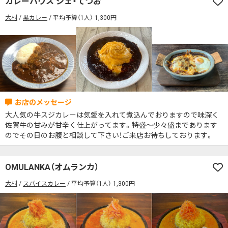
カレーハウス シェ・てつお
席の予約可
駅から徒歩5分以内
大村
黒カレー
平均予算（1人） 1,300円
カレーのジャンルを絞り込む
無料駐車場あり
1人でも入りやすいお店
席の予約可
駅から徒歩5分以内
モーニングあり
ランチあり
夜10時以降も営業
無料駐車場あり
1人でも入りやすいお店
年中無休
5名以上の団体歓迎
テイクアウトOK
モーニングあり
ランチあり
夜10時以降も営業
デリバリー対応
禁煙席のみ
喫煙席あり
年中無休
5名以上の団体歓迎
テイクアウトOK
カウンター席あり
テーブル席あり
テラス席あり
大人気の牛スジカレーは気愛を入れて煮込んでおりますので味深く
デリバリー対応
禁煙席のみ
喫煙席あり
テラス席ペット可
子連れ・赤ちゃんOK
佐賀牛の甘みが甘辛く仕上がってます。特盛〜少々盛まであります
カウンター席あり
テーブル席あり
テラス席あり
のでその日のお腹と相談して下さい！ご来店お待ちしております。
カレー専門店
辛さが選べるお店
テラス席ペット可
子連れ・赤ちゃんOK
キッズメニューあり
ポイント貯まる・使える
OMULANKA（オムランカ）
カレー専門店
辛さが選べるお店
カード決済可
電子マネー決済可
大村
スパイスカレー
平均予算（1人） 1,300円
キッズメニューあり
ポイント貯まる・使える
#本日のカレー見た！で特典あり
カード決済可
電子マネー決済可
検索する
#本日のカレー見た！で特典あり