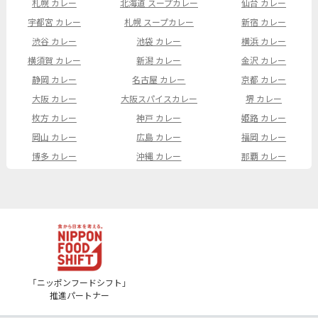
札幌 カレー
北海道 スープカレー
仙台 カレー
宇都宮 カレー
札幌 スープカレー
新宿 カレー
渋谷 カレー
池袋 カレー
横浜 カレー
横須賀 カレー
新潟 カレー
金沢 カレー
静岡 カレー
名古屋 カレー
京都 カレー
大阪 カレー
大阪スパイスカレー
堺 カレー
枚方 カレー
神戸 カレー
姫路 カレー
岡山 カレー
広島 カレー
福岡 カレー
博多 カレー
沖縄 カレー
那覇 カレー
「ニッポンフードシフト」
推進パートナー