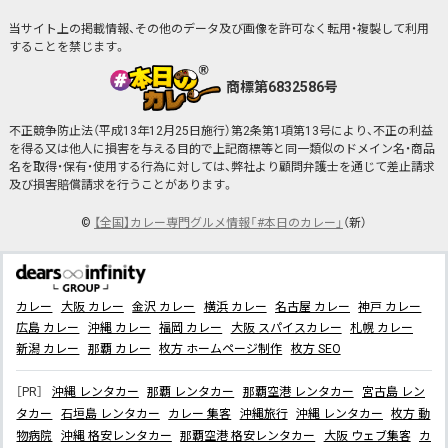
当サイト上の掲載情報、その他のデータ及び画像を許可なく転用・複製して利用
することを禁じます。
商標第6832586号
不正競争防止法（平成13年12月25日施行）第2条第1項第13号により、不正の利益
を得る又は他人に損害を与える目的で上記商標等と同一類似のドメイン名・商品
名を取得・保有・使用する行為に対しては、弊社より顧問弁護士を通じて差止請求
及び損害賠償請求を行うことがあります。
©
【全国】カレー専門グルメ情報「#本日のカレー」
（新）
カレー
大阪 カレー
金沢 カレー
横浜 カレー
名古屋 カレー
神戸 カレー
広島 カレー
沖縄 カレー
福岡 カレー
大阪 スパイスカレー
札幌 カレー
新潟 カレー
那覇 カレー
枚方 ホームページ制作
枚方 SEO
［PR］
沖縄 レンタカー
那覇 レンタカー
那覇空港 レンタカー
宮古島 レン
タカー
石垣島 レンタカー
カレー 集客
沖縄旅行
沖縄 レンタカー
枚方 動
物病院
沖縄 格安レンタカー
那覇空港 格安レンタカー
大阪 ウェブ集客
カ