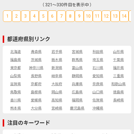
（ 321～330件目を表示中 ）
1
2
3
4
5
6
7
8
9
10
11
12
13
14
1
都道府県別リンク
北海道
青森県
岩手県
宮城県
秋田県
山形県
福島県
茨城県
栃木県
群馬県
埼玉県
千葉県
東京都
神奈川県
新潟県
富山県
石川県
福井県
山梨県
長野県
岐阜県
静岡県
愛知県
三重県
滋賀県
京都府
大阪府
兵庫県
奈良県
和歌山県
鳥取県
島根県
岡山県
広島県
山口県
徳島県
香川県
愛媛県
高知県
福岡県
佐賀県
長崎県
熊本県
大分県
宮崎県
鹿児島県
沖縄県
注目のキーワード