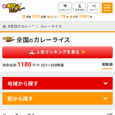
お気に入り
会員登録
ログイン
2492
178
15061
掲載
店舗
口コミ
件
写真
枚
#本日のカレー™
カレーライス
全国
カレーライス
の
人気ランキングを見る
1180
更新順
検索結果
件中
321～330件目
地域から探す
駅から探す
カレーのジャンルを絞り込む