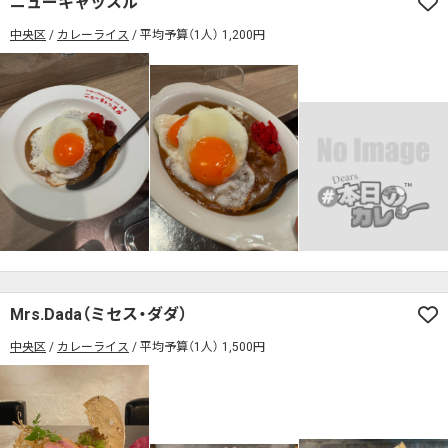
ニューキャッスル
席の予約可
駅から徒歩5分以内
中央区
カレーライス
平均予算（1人） 1,200円
カレーのジャンルを絞り込む
無料駐車場あり
1人でも入りやすいお店
席の予約可
駅から徒歩5分以内
モーニングあり
ランチあり
夜10時以降も営業
無料駐車場あり
1人でも入りやすいお店
年中無休
5名以上の団体歓迎
テイクアウトOK
モーニングあり
ランチあり
夜10時以降も営業
デリバリー対応
禁煙席のみ
喫煙席あり
年中無休
5名以上の団体歓迎
テイクアウトOK
カウンター席あり
テーブル席あり
テラス席あり
デリバリー対応
禁煙席のみ
喫煙席あり
テラス席ペット可
子連れ・赤ちゃんOK
カウンター席あり
テーブル席あり
テラス席あり
カレー専門店
辛さが選べるお店
テラス席ペット可
子連れ・赤ちゃんOK
キッズメニューあり
ポイント貯まる・使える
Mrs.Dada（ミセス・ダダ）
カレー専門店
辛さが選べるお店
中央区
カード決済可
カレーライス
平均予算（1人） 1,500円
電子マネー決済可
キッズメニューあり
ポイント貯まる・使える
#本日のカレー見た！で特典あり
カード決済可
電子マネー決済可
検索する
#本日のカレー見た！で特典あり