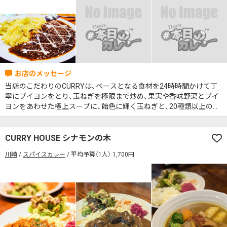
当店のこだわりのCURRYは、ベースとなる食材を24時時間かけて丁
寧にブイヨンをとり、玉ねぎを極限まで炒め、果実や香味野菜とブイ
ヨンをあわせた極上スープに、飴色に輝く玉ねぎと、20種類以上のス
パイスを配合した当店自慢のガラムマサラを溶かし込み、さらに丸２
日間かけてじっくり煮込み、その後24時間しっかり寝かせてからご
提供する為、1日限定30食とさせていただきます。
CURRY HOUSE シナモンの木
川崎
スパイスカレー
平均予算（1人） 1,700円