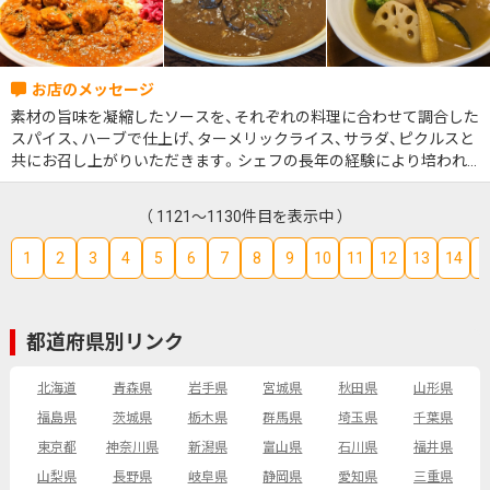
素材の旨味を凝縮したソースを、それぞれの料理に合わせて調合した
スパイス、ハーブで仕上げ、ターメリックライス、サラダ、ピクルスと
共にお召し上がりいただきます。シェフの長年の経験により培われ
たフランス料理の技法を活かして作り上げた唯一無二のカレーをぜ
ひお楽しみくださいませ。
（ 1121～1130件目を表示中 ）
1
2
3
4
5
6
7
8
9
10
11
12
13
14
1
都道府県別リンク
北海道
青森県
岩手県
宮城県
秋田県
山形県
福島県
茨城県
栃木県
群馬県
埼玉県
千葉県
東京都
神奈川県
新潟県
富山県
石川県
福井県
山梨県
長野県
岐阜県
静岡県
愛知県
三重県