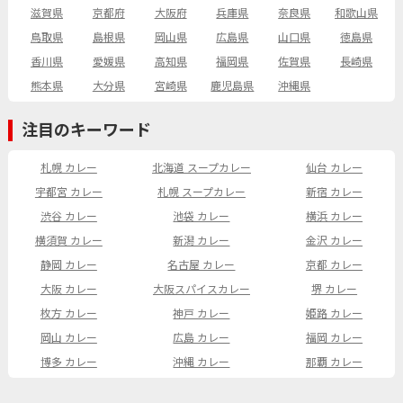
滋賀県
京都府
大阪府
兵庫県
奈良県
和歌山県
鳥取県
島根県
岡山県
広島県
山口県
徳島県
香川県
愛媛県
高知県
福岡県
佐賀県
長崎県
熊本県
大分県
宮崎県
鹿児島県
沖縄県
注目のキーワード
札幌 カレー
北海道 スープカレー
仙台 カレー
宇都宮 カレー
札幌 スープカレー
新宿 カレー
渋谷 カレー
池袋 カレー
横浜 カレー
横須賀 カレー
新潟 カレー
金沢 カレー
静岡 カレー
名古屋 カレー
京都 カレー
大阪 カレー
大阪スパイスカレー
堺 カレー
枚方 カレー
神戸 カレー
姫路 カレー
岡山 カレー
広島 カレー
福岡 カレー
博多 カレー
沖縄 カレー
那覇 カレー