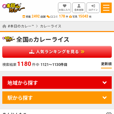
お気に入り
会員登録
ログイン
2492
178
15043
掲載
店舗
口コミ
件
写真
枚
#本日のカレー™
カレーライス
全国
カレーライス
の
人気ランキングを見る
1180
更新順
検索結果
件中
1121～1130件目
地域から探す
駅から探す
カレーのジャンルを絞り込む