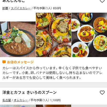
あんじんもこ
席の予約可
駅から徒歩5分以内
那覇
スパイスカレー
平均予算（1人） 850円
カレーのジャンルを絞り込む
無料駐車場あり
1人でも入りやすいお店
席の予約可
駅から徒歩5分以内
モーニングあり
ランチあり
夜10時以降も営業
無料駐車場あり
1人でも入りやすいお店
年中無休
5名以上の団体歓迎
テイクアウトOK
モーニングあり
ランチあり
夜10時以降も営業
デリバリー対応
禁煙席のみ
喫煙席あり
年中無休
5名以上の団体歓迎
テイクアウトOK
カウンター席あり
テーブル席あり
テラス席あり
デリバリー対応
禁煙席のみ
喫煙席あり
テラス席ペット可
子連れ・赤ちゃんOK
カウンター席あり
テーブル席あり
テラス席あり
カレー専門店
辛さが選べるお店
カレーはスパイスから作っています。辛くなく子供でも食べやすい
テラス席ペット可
子連れ・赤ちゃんOK
カレーです。小麦、卵、バナナは使用しないし持ち込まないのでアレ
キッズメニューあり
ポイント貯まる・使える
ルギーがある方でも安心して美味しく食べられます。
カレー専門店
辛さが選べるお店
カード決済可
電子マネー決済可
キッズメニューあり
ポイント貯まる・使える
#本日のカレー見た！で特典あり
洋食とカフェ きいろのスプーン
カード決済可
電子マネー決済可
名古屋
オムカレー
平均予算（1人） 1,100円
検索する
#本日のカレー見た！で特典あり