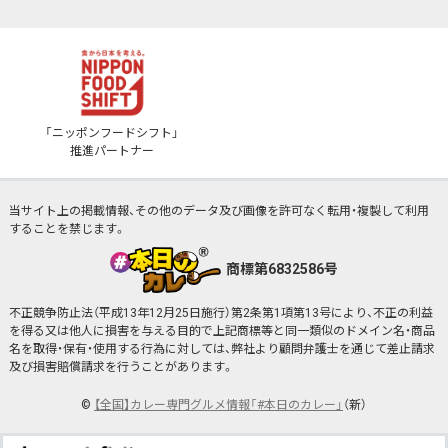
「ニッポンフードシフト」
推進パートナー
当サイト上の掲載情報、その他のデータ及び画像を許可なく転用・複製して利用
することを禁じます。
商標第6832586号
不正競争防止法（平成13年12月25日施行）第2条第1項第13号により、不正の利益
を得る又は他人に損害を与える目的で上記商標等と同一類似のドメイン名・商品
名を取得・保有・使用する行為に対しては、弊社より顧問弁護士を通じて差止請求
及び損害賠償請求を行うことがあります。
©
【全国】カレー専門グルメ情報「#本日のカレー」
（新）