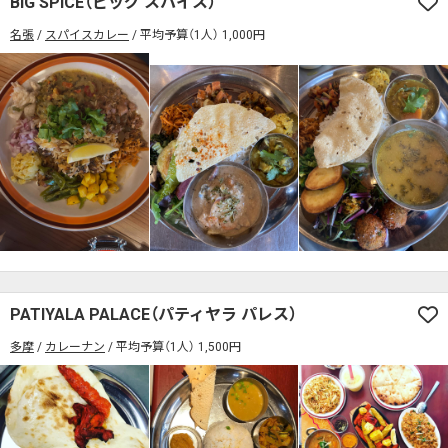
BIG SPICE（ビッグ スパイス）
席の予約可
駅から徒歩5分以内
名張
スパイスカレー
平均予算（1人） 1,000円
カレーのジャンルを絞り込む
無料駐車場あり
1人でも入りやすいお店
席の予約可
駅から徒歩5分以内
モーニングあり
ランチあり
夜10時以降も営業
無料駐車場あり
1人でも入りやすいお店
年中無休
5名以上の団体歓迎
テイクアウトOK
モーニングあり
ランチあり
夜10時以降も営業
デリバリー対応
禁煙席のみ
喫煙席あり
年中無休
5名以上の団体歓迎
テイクアウトOK
カウンター席あり
テーブル席あり
テラス席あり
デリバリー対応
禁煙席のみ
喫煙席あり
テラス席ペット可
子連れ・赤ちゃんOK
カウンター席あり
テーブル席あり
テラス席あり
カレー専門店
辛さが選べるお店
テラス席ペット可
子連れ・赤ちゃんOK
キッズメニューあり
ポイント貯まる・使える
PATIYALA PALACE（パティヤラ パレス）
カレー専門店
辛さが選べるお店
カード決済可
電子マネー決済可
多摩
カレーナン
平均予算（1人） 1,500円
キッズメニューあり
ポイント貯まる・使える
#本日のカレー見た！で特典あり
カード決済可
電子マネー決済可
検索する
#本日のカレー見た！で特典あり