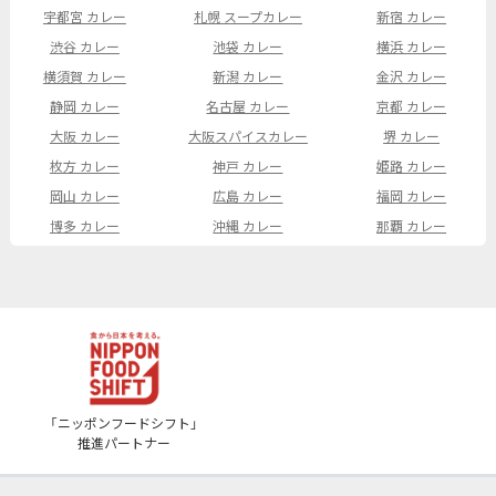
宇都宮 カレー
札幌 スープカレー
新宿 カレー
渋谷 カレー
池袋 カレー
横浜 カレー
横須賀 カレー
新潟 カレー
金沢 カレー
静岡 カレー
名古屋 カレー
京都 カレー
大阪 カレー
大阪スパイスカレー
堺 カレー
枚方 カレー
神戸 カレー
姫路 カレー
岡山 カレー
広島 カレー
福岡 カレー
博多 カレー
沖縄 カレー
那覇 カレー
「ニッポンフードシフト」
推進パートナー