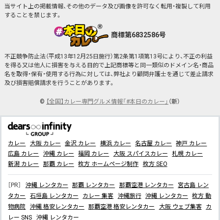
当サイト上の掲載情報、その他のデータ及び画像を許可なく転用・複製して利用
することを禁じます。
商標第6832586号
不正競争防止法（平成13年12月25日施行）第2条第1項第13号により、不正の利益
を得る又は他人に損害を与える目的で上記商標等と同一類似のドメイン名・商品
名を取得・保有・使用する行為に対しては、弊社より顧問弁護士を通じて差止請求
及び損害賠償請求を行うことがあります。
©
【全国】カレー専門グルメ情報「#本日のカレー」
（新）
カレー
大阪 カレー
金沢 カレー
横浜 カレー
名古屋 カレー
神戸 カレー
広島 カレー
沖縄 カレー
福岡 カレー
大阪 スパイスカレー
札幌 カレー
新潟 カレー
那覇 カレー
枚方 ホームページ制作
枚方 SEO
［PR］
沖縄 レンタカー
那覇 レンタカー
那覇空港 レンタカー
宮古島 レン
タカー
石垣島 レンタカー
カレー 集客
沖縄旅行
沖縄 レンタカー
枚方 動
物病院
沖縄 格安レンタカー
那覇空港 格安レンタカー
大阪 ウェブ集客
カ
レー SNS
沖縄 レンタカー