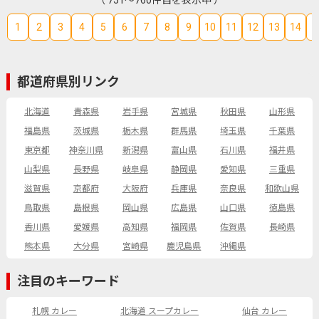
（ 751～760件目を表示中 ）
1
2
3
4
5
6
7
8
9
10
11
12
13
14
1
都道府県別リンク
北海道
青森県
岩手県
宮城県
秋田県
山形県
福島県
茨城県
栃木県
群馬県
埼玉県
千葉県
東京都
神奈川県
新潟県
富山県
石川県
福井県
山梨県
長野県
岐阜県
静岡県
愛知県
三重県
滋賀県
京都府
大阪府
兵庫県
奈良県
和歌山県
鳥取県
島根県
岡山県
広島県
山口県
徳島県
香川県
愛媛県
高知県
福岡県
佐賀県
長崎県
熊本県
大分県
宮崎県
鹿児島県
沖縄県
注目のキーワード
札幌 カレー
北海道 スープカレー
仙台 カレー