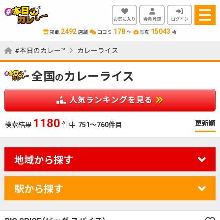
お気に入り
会員登録
ログイン
2492
178
15043
掲載
店舗
口コミ
件
写真
枚
#本日のカレー™
カレーライス
全国
カレーライス
の
人気ランキングを見る
1180
更新順
検索結果
件中
751～760件目
地域から探す
駅から探す
カレーのジャンルを絞り込む