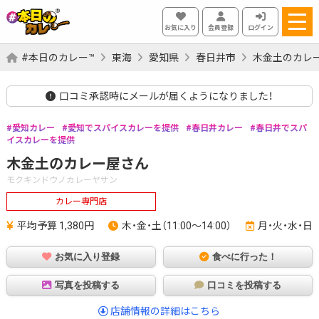
お気に入り
会員登録
ログイン
#本日のカレー™
東海
愛知県
春日井市
木金土のカレ
口コミ承認時にメールが届くようになりました！
愛知カレー
愛知でスパイスカレーを提供
春日井カレー
春日井でスパ
イスカレーを提供
木金土のカレー屋さん
モクキンドウノカレーヤサン
カレー専門店
平均予算 1,380円
木・金・土（11:00～14:00）
月・火・水・日
お気に入り登録
食べに行った！
写真を投稿する
口コミを投稿する
店舗情報の詳細はこちら