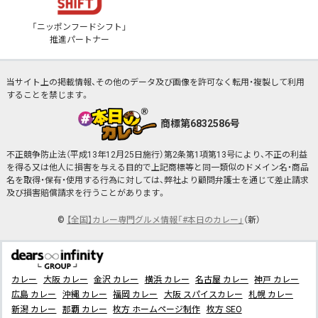
「ニッポンフードシフト」
推進パートナー
当サイト上の掲載情報、その他のデータ及び画像を許可なく転用・複製して利用
することを禁じます。
商標第6832586号
不正競争防止法（平成13年12月25日施行）第2条第1項第13号により、不正の利益
を得る又は他人に損害を与える目的で上記商標等と同一類似のドメイン名・商品
名を取得・保有・使用する行為に対しては、弊社より顧問弁護士を通じて差止請求
及び損害賠償請求を行うことがあります。
©
【全国】カレー専門グルメ情報「#本日のカレー」
（新）
カレー
大阪 カレー
金沢 カレー
横浜 カレー
名古屋 カレー
神戸 カレー
広島 カレー
沖縄 カレー
福岡 カレー
大阪 スパイスカレー
札幌 カレー
新潟 カレー
那覇 カレー
枚方 ホームページ制作
枚方 SEO