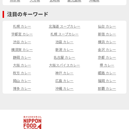
熊本県
大分県
宮崎県
鹿児島県
沖縄県
注目のキーワード
札幌 カレー
北海道 スープカレー
仙台 カレー
宇都宮 カレー
札幌 スープカレー
新宿 カレー
渋谷 カレー
池袋 カレー
横浜 カレー
横須賀 カレー
新潟 カレー
金沢 カレー
静岡 カレー
名古屋 カレー
京都 カレー
大阪 カレー
大阪スパイスカレー
堺 カレー
枚方 カレー
神戸 カレー
姫路 カレー
岡山 カレー
広島 カレー
福岡 カレー
博多 カレー
沖縄 カレー
那覇 カレー