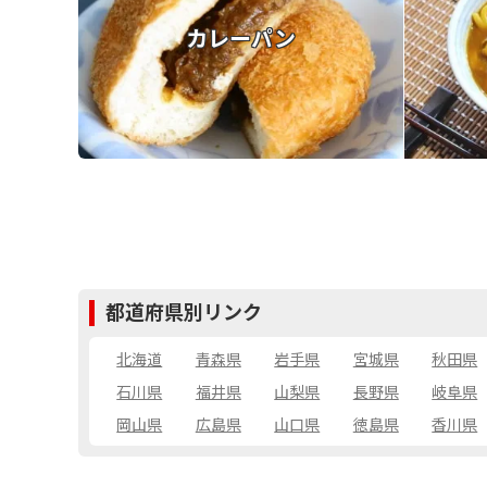
カレーパン
都道府県別リンク
北海道
青森県
岩手県
宮城県
秋田県
石川県
福井県
山梨県
長野県
岐阜県
岡山県
広島県
山口県
徳島県
香川県