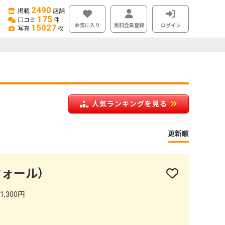
2490
掲載
店舗
175
口コミ
件
お気に入り
無料会員登録
ログイン
15027
写真
枚
人気ランキングを見る
更新順
 ウォール）
1,300円