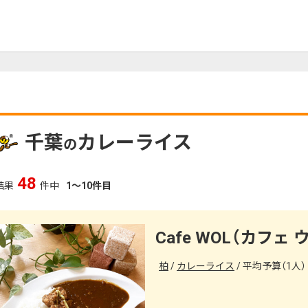
千葉
カレーライス
の
48
結果
件中
1～10件目
Cafe WOL（カフェ
柏
カレーライス
平均予算（1人） 