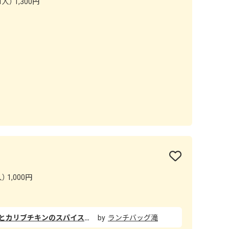
人） 1,300円
 1,000円
ココスの夏限定メニュー「夏野菜とカリブチキンのスパイスカレー」を食べてきました。定番カレー同様、まろやかで優しい味わいのカレーライスに、「カリブチキンジャンバラヤ」などでもおなじみのスパイシーなこんがりチキンと、ししとう・パプリカ・ナスなど夏野菜がたっぷり！ 暑い時期にさっぱりと食べられます。 ピンク色のインド式ピクルス「アチャール」も、ワンポイントでいい味変になっています。
ランチバッグ滝