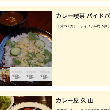
カレー喫茶 パイド
千葉市
カレーライス
平均予算（1
カレー屋 久.山