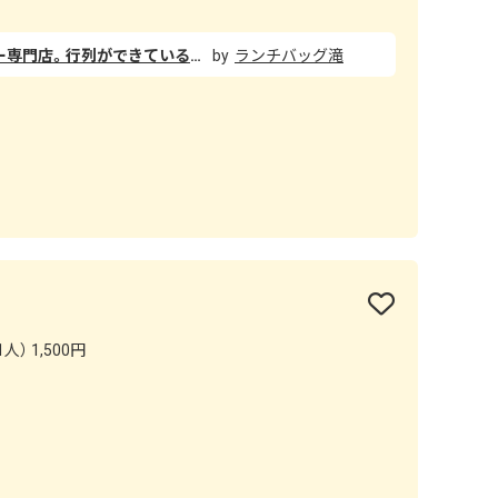
JR市川駅の駅ビル内にあるカレー専門店。行列ができていることも多く、周囲のお店と比べても人気ぶりがうかがえます。比較的、女性の姿が目立ちます。 公式のオススメナンバーワンは「くずし粗挽きハンバーグカレー」。今回はオムレツを加えた「オムレツくずし粗挽きハンバーグカレー」を注文してみました。 ごはんの上にはオムレツとハンバーグが乗っていて、別皿に入ったカレーをかけて食べます。 カレーはスープ状でスパイシー。本格的な味わいです。粗挽きハンバーグはスプーンで簡単に崩せる柔らかさ。、ハンバーグとオムレツ・ご飯がしっかり混ざった一体感のあるカレーが楽しめます。
ランチバッグ滝
人） 1,500円