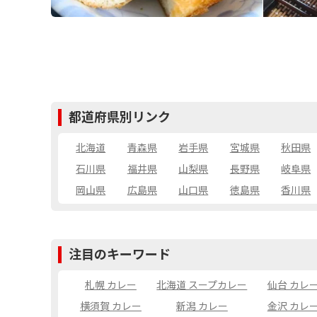
都道府県別リンク
北海道
青森県
岩手県
宮城県
秋田県
石川県
福井県
山梨県
長野県
岐阜県
岡山県
広島県
山口県
徳島県
香川県
注目のキーワード
札幌 カレー
北海道 スープカレー
仙台 カレ
横須賀 カレー
新潟 カレー
金沢 カレ