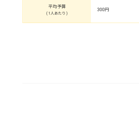
平均予算
300円
( 1人あたり )