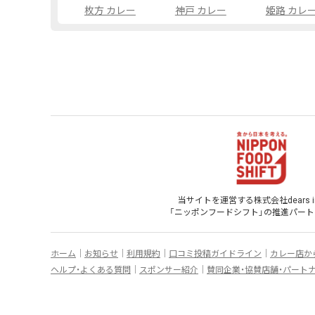
枚方 カレー
神戸 カレー
姫路 カレ
当サイトを運営する株式会社dears inf
「ニッポンフードシフト」
の
推進パート
ホーム
お知らせ
利用規約
口コミ投稿ガイドライン
カレー店か
ヘルプ・よくある質問
スポンサー紹介
賛同企業・協賛店舗・パート