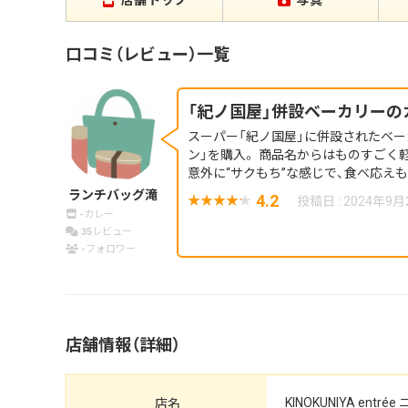
店舗トップ
写真
口コミ（レビュー）一覧
「紀ノ国屋」併設ベーカリーの
スーパー「紀ノ国屋」に併設されたベー
ン」を購入。 商品名からはものすごく
意外に“サクもち”な感じで、食べ応え
ランチバッグ滝
4.2
投稿日 : 2024年9月
-
カレー
35
レビュー
-
フォロワー
店舗情報（詳細）
KINOKUNIYA ent
店名