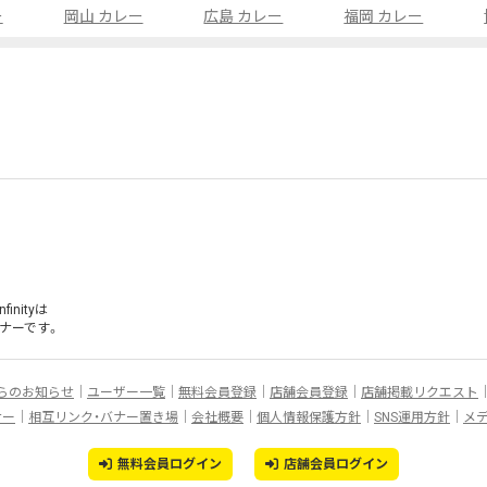
ー
岡山 カレー
広島 カレー
福岡 カレー
inityは
ナー
です。
らのお知らせ
ユーザー一覧
無料会員登録
店舗会員登録
店舗掲載リクエスト
ナー
相互リンク・バナー置き場
会社概要
個人情報保護方針
SNS運用方針
メ
無料会員ログイン
店舗会員ログイン