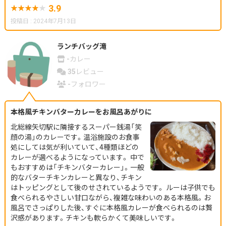
3.9
投稿日 : 2024年7月13日
ランチバッグ滝
-
カレー
35
レビュー
-
フォロワー
本格風チキンバターカレーをお風呂あがりに
北総線矢切駅に隣接するスーパー銭湯「笑
顔の湯」のカレーです。温浴施設のお食事
処にしては気が利いていて、4種類ほどの
カレーが選べるようになっています。 中で
もおすすめは「チキンバターカレー」。一般
的なバターチキンカレーと異なり、チキン
はトッピングとして後のせされているようです。 ルーは子供でも
食べられるやさしい甘口ながら、複雑な味わいのある本格風。お
風呂でさっぱりした後、すぐに本格風カレーが食べられるのは贅
沢感があります。チキンも軟らかくて美味しいです。