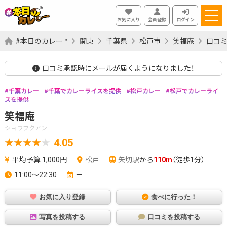
お気に入り
会員登録
ログイン
#本日のカレー™
関東
千葉県
松戸市
笑福庵
口コミ
口コミ承認時にメールが届くようになりました！
千葉カレー
千葉でカレーライスを提供
松戸カレー
松戸でカレーライ
スを提供
笑福庵
ショウフクアン
4.05
平均予算 1,000円
松戸
矢切駅
から
110m
（徒歩1分）
11:00～22:30
－
お気に入り登録
食べに行った！
写真を投稿する
口コミを投稿する