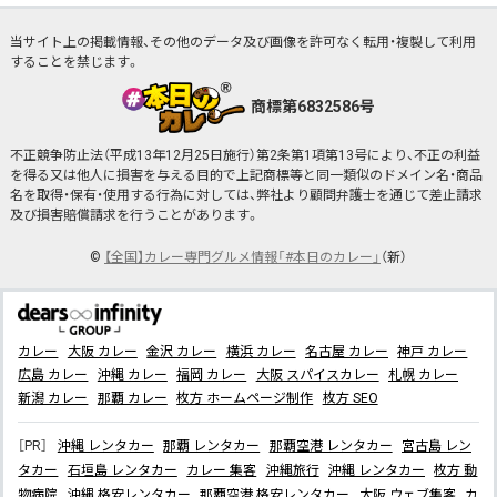
当サイト上の掲載情報、その他のデータ及び画像を許可なく転用・複製して利用
することを禁じます。
商標第6832586号
不正競争防止法（平成13年12月25日施行）第2条第1項第13号により、不正の利益
を得る又は他人に損害を与える目的で上記商標等と同一類似のドメイン名・商品
名を取得・保有・使用する行為に対しては、弊社より顧問弁護士を通じて差止請求
及び損害賠償請求を行うことがあります。
©
【全国】カレー専門グルメ情報「#本日のカレー」
（新）
カレー
大阪 カレー
金沢 カレー
横浜 カレー
名古屋 カレー
神戸 カレー
広島 カレー
沖縄 カレー
福岡 カレー
大阪 スパイスカレー
札幌 カレー
新潟 カレー
那覇 カレー
枚方 ホームページ制作
枚方 SEO
［PR］
沖縄 レンタカー
那覇 レンタカー
那覇空港 レンタカー
宮古島 レン
タカー
石垣島 レンタカー
カレー 集客
沖縄旅行
沖縄 レンタカー
枚方 動
物病院
沖縄 格安レンタカー
那覇空港 格安レンタカー
大阪 ウェブ集客
カ