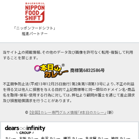
「ニッポンフードシフト」
推進パートナー
当サイト上の掲載情報、その他のデータ及び画像を許可なく転用・複製して利用
することを禁じます。
商標第6832586号
不正競争防止法（平成13年12月25日施行）第2条第1項第13号により、不正の利益
を得る又は他人に損害を与える目的で上記商標等と同一類似のドメイン名・商品
名を取得・保有・使用する行為に対しては、弊社より顧問弁護士を通じて差止請求
及び損害賠償請求を行うことがあります。
©
【全国】カレー専門グルメ情報「#本日のカレー」
（新）
カレー
大阪 カレー
金沢 カレー
横浜 カレー
名古屋 カレー
神戸 カレー