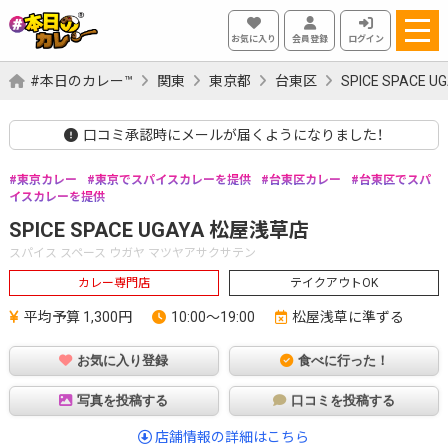
お気に入り
会員登録
ログイン
#本日のカレー™
関東
東京都
台東区
SPICE SPACE
口コミ承認時にメールが届くようになりました！
東京カレー
東京でスパイスカレーを提供
台東区カレー
台東区でスパ
イスカレーを提供
SPICE SPACE UGAYA 松屋浅草店
スパイス スペース ウガヤ マツヤアサクサテン
カレー専門店
テイクアウトOK
平均予算 1,300円
10:00～19:00
松屋浅草に準ずる
お気に入り登録
食べに行った！
写真を投稿する
口コミを投稿する
店舗情報の詳細はこちら