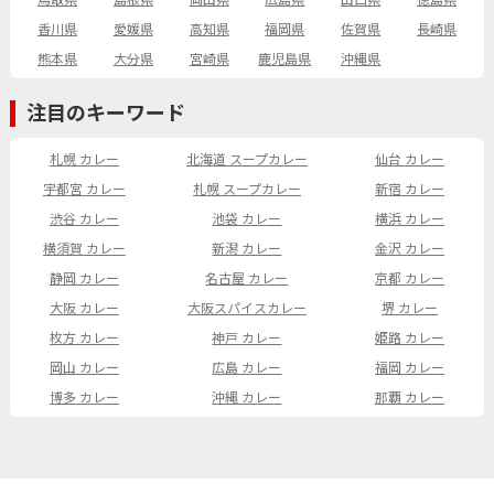
鳥取県
島根県
岡山県
広島県
山口県
徳島県
香川県
愛媛県
高知県
福岡県
佐賀県
長崎県
熊本県
大分県
宮崎県
鹿児島県
沖縄県
注目のキーワード
札幌 カレー
北海道 スープカレー
仙台 カレー
宇都宮 カレー
札幌 スープカレー
新宿 カレー
渋谷 カレー
池袋 カレー
横浜 カレー
横須賀 カレー
新潟 カレー
金沢 カレー
静岡 カレー
名古屋 カレー
京都 カレー
大阪 カレー
大阪スパイスカレー
堺 カレー
枚方 カレー
神戸 カレー
姫路 カレー
岡山 カレー
広島 カレー
福岡 カレー
博多 カレー
沖縄 カレー
那覇 カレー