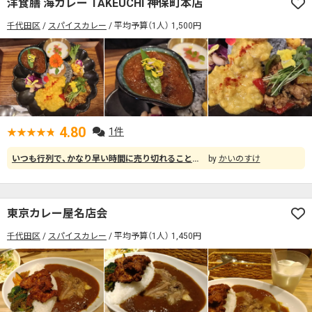
洋食膳 海カレー TAKEUCHI 神保町本店
千代田区
スパイスカレー
平均予算（1人） 1,500円
4.80
1件
いつも行列で、かなり早い時間に売り切れることもあるTAKEUCHIさん。 カレーグランプリ2日目の日曜、午前中は大手町で用事があったので昼はどこに行こうか考えていたらTAKEUCHIさんが営業しているという情報を見つけ、13時半すぎに訪問。やっぱり並びましたが30分で入店できました。 気まぐれプレートのヒマラヤ山椒のチキンカレー（1,500円）をオーダー。 プレートなので、手前には彩り野菜とガパオ風カレー（鶏粗挽き）や、とうもろこしのバリップ仕立て風カレー（中辛）も盛り付けられてきます。 毎回思うのですが、食べるのがもったたいないくらいキレイな盛り付けです。眼福です。 でも食べちゃうんですけど(笑) 食べるとコレがまた素材の味を活かした優しい味付けになっていて、上に乗っかっている花も飾りじゃなくて食べられちゃう。眼福な上に満腹で、満足です。 スタッフのみなさんも親切で、何度も通いたいんだけど、並ばない時間帯を見つけないとなぁ(笑)
かいのすけ
東京カレー屋名店会
千代田区
スパイスカレー
平均予算（1人） 1,450円