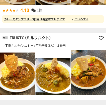
4.10
1件
カレースタンプラリー3日目は有楽町エリアにて。 イトシアの地下1階にあるカレー屋名店会さんへ。21時近くだったので、カウンター席にいつもの賑わいは無く、すぐに注文できました。 こちらのお店は有名店のカレーが食べられるので、入店前は魯珈にしようかカリ〜番長にしようか悩んでましたが、席についたら眼の前の「素揚げ野菜と牛スジタンドリーフライのカレー」（サラダ、ラッシー付で1,250円）に惹かれてしまいました。 少しとろみのあるルーに牛スジを大量に浮かべ、タンドリーチキンフライ2個とブロッコリー、かぼちゃの素揚げがところ狭しと並べられており、ボリュームも大満足。 ところでなんでブロッコリーの素揚げってあんなにおいしいんですかね？
かいのすけ
MIL FRUKTO（ミルフルクト）
小平市
スパイスカレー
平均予算（1人） 1,380円