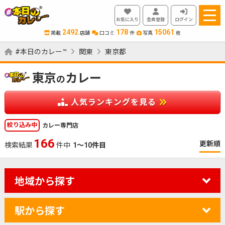
お気に入り
会員登録
ログイン
2492
178
15061
掲載
店舗
口コミ
件
写真
枚
#本日のカレー™
関東
東京都
東京
カレー
の
人気ランキングを見る
絞り込み中
カレー専門店
166
更新順
検索結果
件中
1～10件目
地域から探す
駅から探す