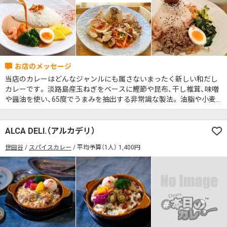
当店のカレーはどんなジャンルにも属さないまったく新しい和だし
カレーです。 淡路島産玉ねぎをベースに鰹節や昆布、干し椎茸、味噌󠄀
や醤油を使い、65度でうまみを抽出する非常識な製法。 油脂や小麦
粉をまったく使用しないためカロリーも低めで胃もたれしません。
日本人のための味噌汁のようなカレーです。
ALCA DELI.（アルカデリ）
世田谷
スパイスカレー
平均予算（1人） 1,400円