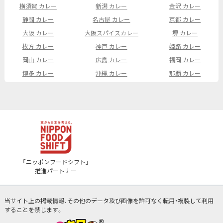
横須賀 カレー
新潟 カレー
金沢 カレー
静岡 カレー
名古屋 カレー
京都 カレー
大阪 カレー
大阪スパイスカレー
堺 カレー
枚方 カレー
神戸 カレー
姫路 カレー
岡山 カレー
広島 カレー
福岡 カレー
博多 カレー
沖縄 カレー
那覇 カレー
「ニッポンフードシフト」
推進パートナー
当サイト上の掲載情報、その他のデータ及び画像を許可なく転用・複製して利用
することを禁じます。