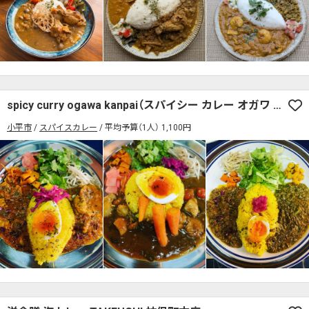
spicy curry ogawa kanpai（スパイシー カレー オガワ カンパイ）
小平市
スパイスカレー
平均予算（1人） 1,100円