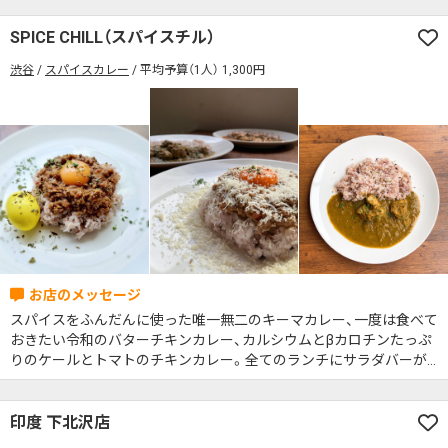
カレーのジャンルを絞り込む
SPICE CHILL（スパイスチル）
席の予約可
駅から徒歩5分以内
渋谷
スパイスカレー
平均予算（1人） 1,300円
カレーのジャンルを絞り込む
無料駐車場あり
1人でも入りやすいお店
席の予約可
駅から徒歩5分以内
モーニングあり
ランチあり
夜10時以降も営業
無料駐車場あり
1人でも入りやすいお店
年中無休
5名以上の団体歓迎
テイクアウトOK
モーニングあり
ランチあり
夜10時以降も営業
デリバリー対応
禁煙席のみ
喫煙席あり
年中無休
5名以上の団体歓迎
テイクアウトOK
カウンター席あり
テーブル席あり
テラス席あり
デリバリー対応
禁煙席のみ
喫煙席あり
テラス席ペット可
子連れ・赤ちゃんOK
カウンター席あり
テーブル席あり
テラス席あり
カレー専門店
辛さが選べるお店
スパイスをふんだんに使った唯一無二のキーマカレー、一度は食べて
テラス席ペット可
子連れ・赤ちゃんOK
おきたい令和のバターチキンカレー、カルシウムとβカロチンたっぷ
キッズメニューあり
ポイント貯まる・使える
りのケールとトマトのチキンカレー。全てのランチにサラダバーが
カレー専門店
辛さが選べるお店
付きます！様々なシーン(女子会、講習会、イベント、ママ会など)での3
カード決済可
電子マネー決済可
時間貸切を承っております。
キッズメニューあり
ポイント貯まる・使える
#本日のカレー見た！で特典あり
印度 下北沢店
カード決済可
電子マネー決済可