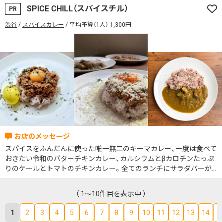
SPICE CHILL（スパイスチル）
PR
渋谷
スパイスカレー
平均予算（1人） 1,300円
スパイスをふんだんに使った唯一無二のキーマカレー、一度は食べて
おきたい令和のバターチキンカレー、カルシウムとβカロチンたっぷ
りのケールとトマトのチキンカレー。全てのランチにサラダバーが
付きます！様々なシーン(女子会、講習会、イベント、ママ会など)での3
時間貸切を承っております。
（ 1～10件目を表示中 ）
1
2
3
4
5
6
7
8
9
10
11
12
13
14
1