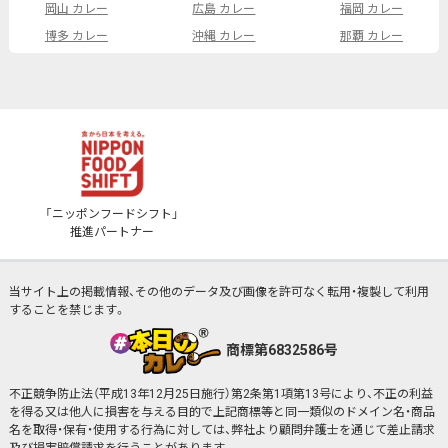
岡山 カレー
広島 カレー
福岡 カレー
博多 カレー
沖縄 カレー
那覇 カレー
「ニッポンフードシフト」
推進パートナー
当サイト上の掲載情報、その他のデータ及び画像を許可なく転用・複製して利用
することを禁じます。
商標第6832586号
不正競争防止法（平成13年12月25日施行）第2条第1項第13号により、不正の利益
を得る又は他人に損害を与える目的で上記商標等と同一類似のドメイン名・商品
名を取得・保有・使用する行為に対しては、弊社より顧問弁護士を通じて差止請求
及び損害賠償請求を行うことがあります。