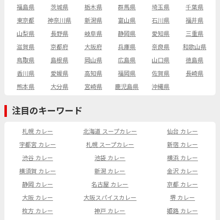
福島県
茨城県
栃木県
群馬県
埼玉県
千葉県
東京都
神奈川県
新潟県
富山県
石川県
福井県
山梨県
長野県
岐阜県
静岡県
愛知県
三重県
滋賀県
京都府
大阪府
兵庫県
奈良県
和歌山県
鳥取県
島根県
岡山県
広島県
山口県
徳島県
香川県
愛媛県
高知県
福岡県
佐賀県
長崎県
熊本県
大分県
宮崎県
鹿児島県
沖縄県
注目のキーワード
札幌 カレー
北海道 スープカレー
仙台 カレー
宇都宮 カレー
札幌 スープカレー
新宿 カレー
渋谷 カレー
池袋 カレー
横浜 カレー
横須賀 カレー
新潟 カレー
金沢 カレー
静岡 カレー
名古屋 カレー
京都 カレー
大阪 カレー
大阪スパイスカレー
堺 カレー
枚方 カレー
神戸 カレー
姫路 カレー