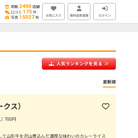
2490
掲載
店舗
175
口コミ
件
お気に入り
無料会員登録
ログイン
15027
写真
枚
人気ランキングを見る
更新順
アークス）
） 700円
して山形牛を沢山煮込んだ濃厚な味わいのカレーライス