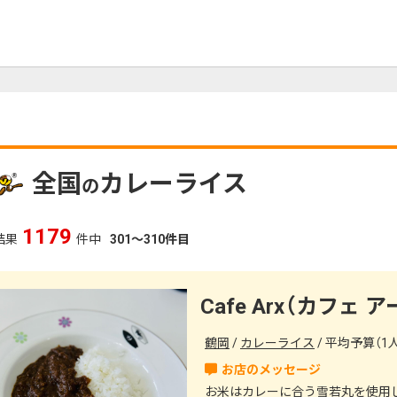
全国
カレーライス
の
1179
結果
件中
301～310件目
Cafe Arx（カフェ 
鶴岡
カレーライス
平均予算（1人
お米はカレーに合う雪若丸を使用