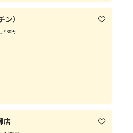
ッチン）
） 980円
灘店