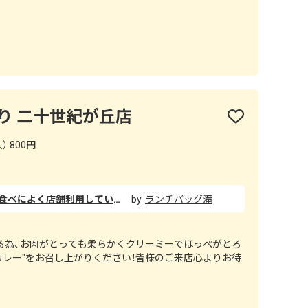
り 二十世紀が丘店
） 800円
焼肉店なのですが、カレーだけを食べによく店舗利用しています。焼肉店のカレーらしく、肉の旨みたっぷり、コクのあるカレー。とても美味しいです。ランチセットはスープ・サラダ・デザート付きで、満足感も◎
ランチバッグ滝
る為、お肉がとっても柔らかくクリーミーでほっぺがとろ
カレー"をお召し上がりください！皆様のご来店心よりお待