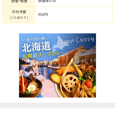
禁煙席のみ
禁煙・喫煙
平均予算
950円
( 1人あたり )