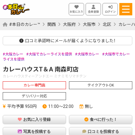
お気に入り
会員登録
ログイン
#本日のカレー™
関西
大阪府
大阪市
北区
カレーハ
口コミ承認時にメールが届くようになりました！
大阪カレー
大阪でカレーライスを提供
大阪市カレー
大阪市でカレー
ライスを提供
カレーハウスT＆A 南森町店
カレーハウスティーアンドエー ミナミモリマチテン
カレー専門店
テイクアウトOK
デリバリー対応
平均予算 950円
11:00～22:00
無し
お気に入り登録
食べに行った！
写真を投稿する
口コミを投稿する