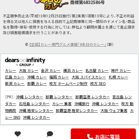
商標第6832586号
不正競争防止法（平成13年12月25日施行）第2条第1項第13号により、不正の利益
を得る又は他人に損害を与える目的で上記商標等と同一類似のドメイン名・商品
名を取得・保有・使用する行為に対しては、弊社より顧問弁護士を通じて差止請求
及び損害賠償請求を行うことがあります。
©
【全国】カレー専門グルメ情報「#本日のカレー」
（新）
カレー
大阪 カレー
金沢 カレー
横浜 カレー
名古屋 カレー
神戸 カレー
広島 カレー
沖縄 カレー
福岡 カレー
大阪 スパイスカレー
札幌 カレー
新潟 カレー
那覇 カレー
枚方 ホームページ制作
枚方 SEO
［PR］
沖縄 レンタカー
那覇 レンタカー
那覇空港 レンタカー
宮古島 レン
タカー
石垣島 レンタカー
カレー 集客
沖縄旅行
沖縄 レンタカー
枚方 動
物病院
沖縄 格安レンタカー
那覇空港 格安レンタカー
大阪 ウェブ集客
カ
レー SNS
沖縄 レンタカー
お店に電話