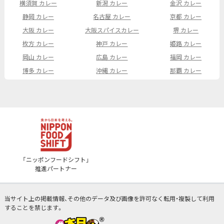
横須賀 カレー
新潟 カレー
金沢 カレー
静岡 カレー
名古屋 カレー
京都 カレー
大阪 カレー
大阪スパイスカレー
堺 カレー
枚方 カレー
神戸 カレー
姫路 カレー
岡山 カレー
広島 カレー
福岡 カレー
博多 カレー
沖縄 カレー
那覇 カレー
「ニッポンフードシフト」
推進パートナー
当サイト上の掲載情報、その他のデータ及び画像を許可なく転用・複製して利用
することを禁じます。