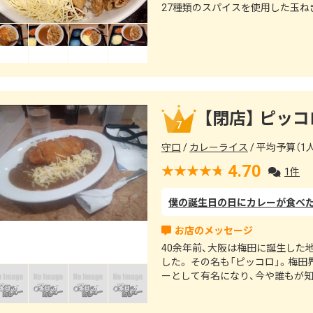
27種類のスパイスを使用した玉
【閉店】 ピッ
7
守口
カレーライス
平均予算（1人
4.70
1件
40余年前、大阪は梅田に誕生し
した。 その名も「ピッコロ」。梅
ーとして有名になり、今や誰もが知
マガジン等の雑誌で「キングオブカ