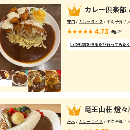
カレー倶楽部 
4
守口
カレーライス
平均予算（1人）
4.73
3件
竜王山荘 燈々
5
茨木
カレーライス
平均予算（1人）