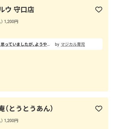
ルウ 守口店
 1,200円
いつも前を通るたび行ってみたく思っていましたが、ようやく休日に守口へ行く時間ができたので念願の初入店！！ 胃もたれが心配で迷いに迷った末『チキン南蛮炙りチーズカレー』を頼みました。 カレーのルーは最初は甘く感じましたが後半になると少しピリ辛な味わいで、めちゃくちゃ癖になりました！！ そして名物のチキン南蛮はタレが絶妙な甘酸っぱさで、私の中では今まで色々なお店で食べたチキン南蛮で一番美味しく感じました。
マジカル育児
庵（とうとうあん）
 1,200円