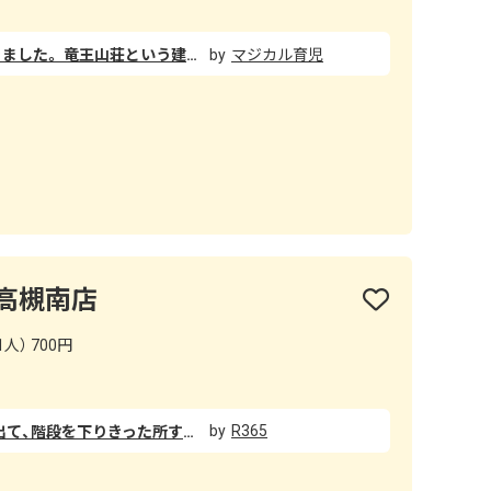
ダムカレーを食べてみたくて行きました。 竜王山荘という建物内にあり、建物へ入って早速「燈々庵」へ入店。 スコップの形をした可愛いスプーンで、ダムカレーは全体的にボリュームたっぷりで大満足でした！ カレーは中辛くらいなので、辛口が苦手な方も食べられる辛さだと思います。 野菜が超新鮮で全て美味しくいただきました！また行きたいです。
マジカル育児
高槻南店
人） 700円
R365
JR高槻駅で電車を降りて南口を出て、階段を下りきった所すぐ目の前にある吉野家のカレー、めっちゃ食べたい。。。という誘惑に負け、罪悪感ゼロの気持ちで店内へ入りました。笑 この吉野家ビエラ高槻南店は何度か来たことあるのですが、いつも吉野家へ行くと必ず食べるのが絶対このメニューです🤣🍛 意外にも、吉野家のカレーは少し辛めですが、チーズを入れることで甘みが増し、辛い食べ物が苦手な方でも食べれる辛さにチーズが自動調整してくれます🎶 （その代わり、チーズ食べると本当すぐ太ると思うので、食べ終わった後は運動等もお忘れなく‼️） 私自身、甘いものと辛いもの大大大好物ですが、やっぱりカレーにチーズは合う🥳