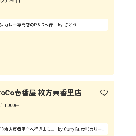
人） 750円
JR京橋駅の北口を出てすぐにある、カレー専門店のP＆Gへ行きました。 店内の通路は少し狭く、落ち着いた雰囲気の店内。 物静かな店主と、僕と、他に1名だけお客様がおられました。 お腹ペコペコではなかったので、通常のビーフカレーを注文しました。 約1,2分ほどでビーフカレーが出てきました!! 提供スピードが速くて驚きました!! 粉っぽさは感じますが、欧風カレー好きには堪らない味わい。 そして、2口目から突然やってくる辛さが癖になりました。 癖になる辛さで僕はリピート確実です◎
さとう
oCo壱番屋 枚方東香里店
 1,000円
安定の味!!! CoCo壱番屋（ココイチ）枚方東香里店へ行きました♪ 店内は、清潔感もあり、店員さんの対応も元気で良く、居心地の良さGoodでした!!! 私は関西地域限定の「牛筋煮込みカレー」（辛さ普通・ごはん400g）に、「パリパリチキン」「チーズ」のトッピングを注文!!! ソース・量・辛さ・甘さ・トッピングは自由に選べました。 ちなみに、CoCo壱番屋（ココイチ）の「辛さ普通」は少し辛めなので、初めての方は「1甘」などにするのがベストかと思います。 標準の300gのごはんの量を200gにすると約50円引き!!! ごはん400gを注文した私が言うのもあれですが…(笑)、 ごはんの量は「普通」が300gで、200gに減量すると約50円引きになるので、あまりたくさん食べれないという方は200gに減量することをおすすめします。 注文から待つこと約5分ほどで、頼んだカレーが、いよいよ席まで運ばれてきました。 「牛筋煮込みカレー」辛さ普通・ごはん400g＋トッピング「パリパリチキン」「チーズ」。 口の中で溶けるくらい柔らかい牛すじ!!! そしてテーブルの上には、福神漬け・ソースなども充実。 「牛筋煮込みカレー」辛さ普通・ごはん400g＋トッピング「パリパリチキン」「チーズ」は少し辛みがありますが溶けたチーズが辛さを和らげていて、なんとも言えない癖になる美味しさでした!!! やっぱココイチは、安定の味でした。 さらによく見てみると、お子様メニューやサイドメニューも超充実してるようです。 ココイチって、辛いカレーしかないのでは？と思ってらっしゃる方も多いかもしれませんが、辛い物が苦手な女性はもちろん、お子様も食べれるお子様メニューも充実している上、サイドメニューなどもかなり充実しているので雰囲気や居心地もGoodで、家族での来店にもオススメ!!! あと「牛筋煮込みカレー」は関西限定なので、遠方の方は関西へ出張など来られた際、ぜひ「牛筋煮込みカレー」を!!! カウンター席には自由に使える充電用コンセントあり◎ そして、帰り際に気づいてしまったのですが…(汗)、 カウンター席の壁には等間隔に充電用コンセントも設置されており、お客さんへの配慮も最高のお店だと感じました。
Curry Buzz!!（カリーバズ）