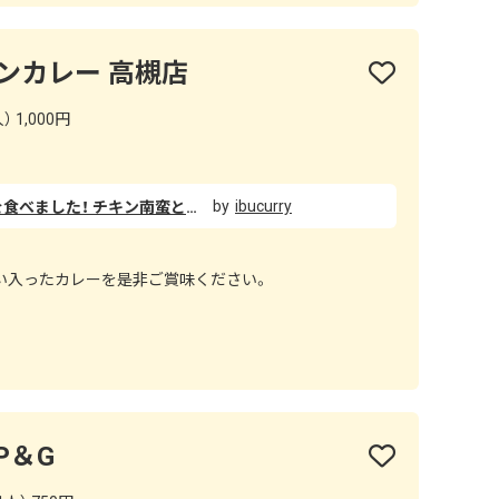
オンカレー 高槻店
 1,000円
ibucurry
初めてダブルチキン南蛮カレーを食べました！ チキン南蛮とカレーは合わないと思っていたけどライオンカレーさんのカレーとの相性はバッチリで凄く美味しかったです！ カレーの方はピリ辛でそれもまたやみつきになる美味しさでした！ また行きたいと思える店でした！
い入ったカレーを是非ご賞味ください。
P＆G