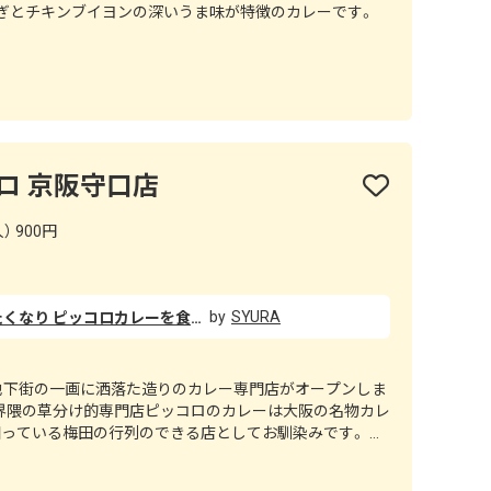
ねぎとチキンブイヨンの深いうま味が特徴のカレーです。
コロ 京阪守口店
） 900円
SYURA
僕の誕生日の日にカレーが食べたくなり ピッコロカレーを食べに行きました。 カツの衣はサクサクでルーは少し辛く、とても美味しかったです。 そしてルーの種類ではドロドロとサラサラがあり お肉も入っていて、とても美味しかったです！
た地下街の一画に洒落た造りのカレー専門店がオープンしま
田界隈の草分け的専門店ピッコロのカレーは大阪の名物カレ
っている梅田の行列のできる店としてお馴染みです。 Ｌ
リー」と紹介され、益々ファンを増やしている昨今です。