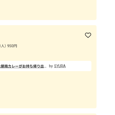
人） 950円
SYURA
家族でカレー巡りをしていたら木屋南カレーがお持ち帰り出来るみたいなので 家に持ち帰って食べてみました。 味はハヤシライスのようなコクがありドロッとしていて自分好み ヒレカツは分厚くて美味しかったです。 ルーから炭火のような風味がありました！