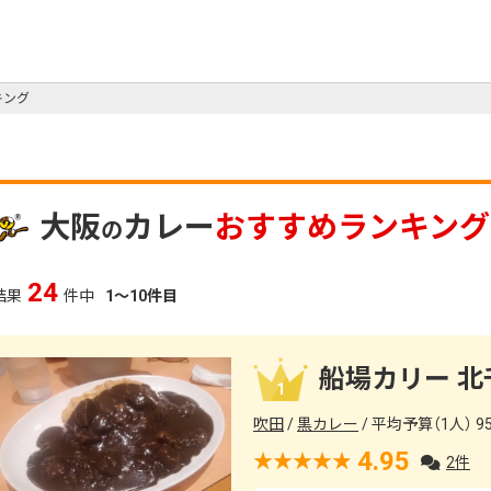
キング
大阪
カレー
おすすめランキング
の
24
結果
件中
1～10件目
船場カリー 北
1
吹田
黒カレー
平均予算（1人） 9
4.95
2件