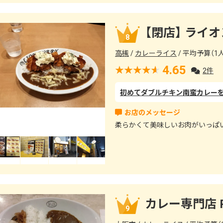
【閉店】 ライ
8
高槻
カレーライス
平均予算（1人）
4.65
2件
柔らかくて美味しいお肉がいっぱ
カレー専門店 
9