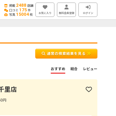
2488
掲載
店舗
175
口コミ
件
お気に入り
無料会員登録
ログイン
15004
写真
枚
通常の検索結果を見る
おすすめ
総合
レビュー
千里店
50円