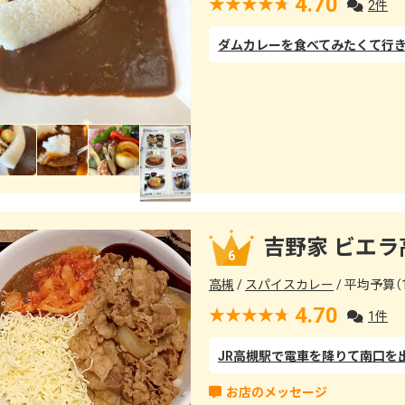
4.70
2件
吉野家 ビエラ
6
高槻
スパイスカレー
平均予算（1
4.70
1件