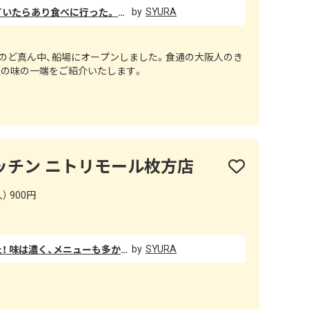
SYURA
家族で船場カリーを求めて探していたらあり食べに行った。 船場カリーは黒カレーで牛すじが多く入っていて柔らかかったです。 カツもサクサクでルーはちょっぴり辛く癖になる味でした！
阪のど真ん中、船場にオープンしました。食通の大阪人のき
阪の味の一端をご紹介いたします。
ッチン ニトリモール枚方店
） 900円
SYURA
買い物に行ったときに買いました！ 味は濃く、メニューも多かったです。 お店もお洒落でとっても美味しかったです♪