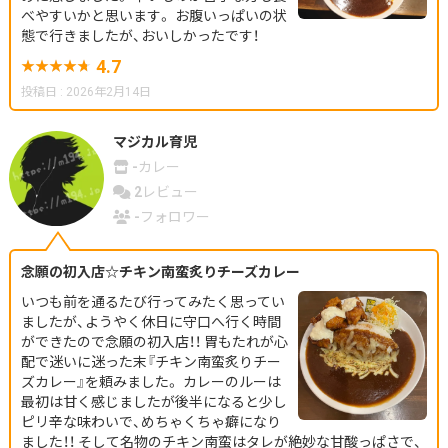
べやすいかと思います。 お腹いっぱいの状
態で行きましたが、おいしかったです！
4.7
投稿日 : 2026年2月14日
マジカル育児
-
カレー
2
レビュー
-
フォロワー
念願の初入店☆チキン南蛮炙りチーズカレー
いつも前を通るたび行ってみたく思ってい
ましたが、ようやく休日に守口へ行く時間
ができたので念願の初入店！！ 胃もたれが心
配で迷いに迷った末『チキン南蛮炙りチー
ズカレー』を頼みました。 カレーのルーは
最初は甘く感じましたが後半になると少し
ピリ辛な味わいで、めちゃくちゃ癖になり
ました！！ そして名物のチキン南蛮はタレが絶妙な甘酸っぱさで、