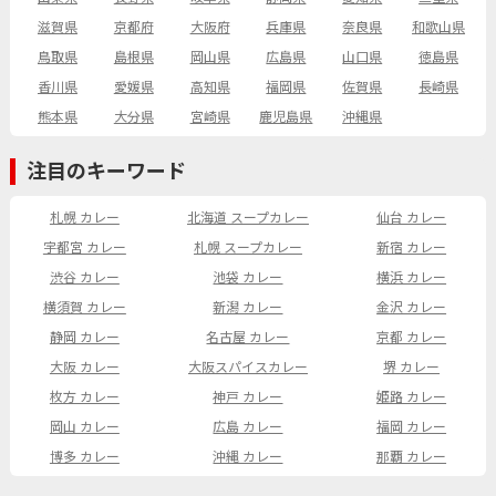
滋賀県
京都府
大阪府
兵庫県
奈良県
和歌山県
鳥取県
島根県
岡山県
広島県
山口県
徳島県
香川県
愛媛県
高知県
福岡県
佐賀県
長崎県
熊本県
大分県
宮崎県
鹿児島県
沖縄県
注目のキーワード
札幌 カレー
北海道 スープカレー
仙台 カレー
宇都宮 カレー
札幌 スープカレー
新宿 カレー
渋谷 カレー
池袋 カレー
横浜 カレー
横須賀 カレー
新潟 カレー
金沢 カレー
静岡 カレー
名古屋 カレー
京都 カレー
大阪 カレー
大阪スパイスカレー
堺 カレー
枚方 カレー
神戸 カレー
姫路 カレー
岡山 カレー
広島 カレー
福岡 カレー
博多 カレー
沖縄 カレー
那覇 カレー