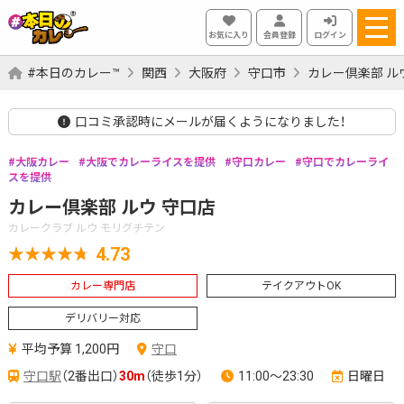
お気に入り
会員登録
ログイン
#本日のカレー™
関西
大阪府
守口市
カレー倶楽部 ル
口コミ承認時にメールが届くようになりました！
大阪カレー
大阪でカレーライスを提供
守口カレー
守口でカレーライ
スを提供
カレー倶楽部 ルウ 守口店
カレークラブ ルウ モリグチテン
4.73
カレー専門店
テイクアウトOK
デリバリー対応
平均予算 1,200円
守口
守口駅
（2番出口）
30m
（徒歩1分）
11:00～23:30
日曜日