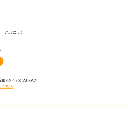
カフェ ハルニレ）
ー
3-2-17
STAGEA2
はこちら