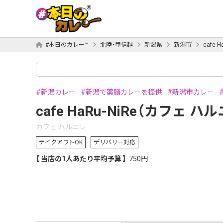
#本日のカレー™
北陸・甲信越
新潟県
新潟市
cafe 
新潟カレー
新潟で薬膳カレーを提供
新潟市カレー
cafe HaRu-NiRe（カフェ ハ
カフェ ハルニレ
テイクアウトOK
デリバリー対応
当店の1人あたり平均予算
750円