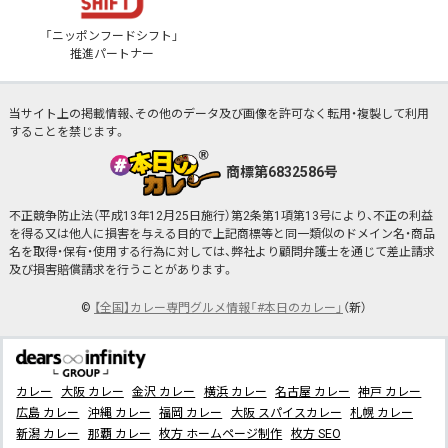
「ニッポンフードシフト」
推進パートナー
当サイト上の掲載情報、その他のデータ及び画像を許可なく転用・複製して利用
することを禁じます。
商標第6832586号
不正競争防止法（平成13年12月25日施行）第2条第1項第13号により、不正の利益
を得る又は他人に損害を与える目的で上記商標等と同一類似のドメイン名・商品
名を取得・保有・使用する行為に対しては、弊社より顧問弁護士を通じて差止請求
及び損害賠償請求を行うことがあります。
©
【全国】カレー専門グルメ情報「#本日のカレー」
（新）
カレー
大阪 カレー
金沢 カレー
横浜 カレー
名古屋 カレー
神戸 カレー
広島 カレー
沖縄 カレー
福岡 カレー
大阪 スパイスカレー
札幌 カレー
新潟 カレー
那覇 カレー
枚方 ホームページ制作
枚方 SEO