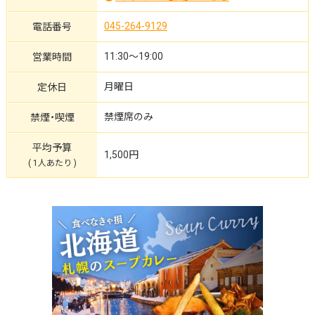
045-264-9129
電話番号
11:30～19:00
営業時間
月曜日
定休日
禁煙席のみ
禁煙・喫煙
平均予算
1,500円
( 1人あたり )