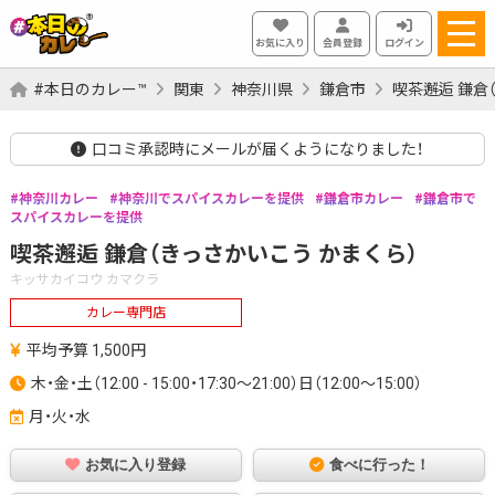
お気に入り
会員登録
ログイン
#本日のカレー™
関東
神奈川県
鎌倉市
喫茶邂逅 鎌倉
口コミ承認時にメールが届くようになりました！
神奈川カレー
神奈川でスパイスカレーを提供
鎌倉市カレー
鎌倉市で
スパイスカレーを提供
喫茶邂逅 鎌倉（きっさかいこう かまくら）
キッサカイコウ カマクラ
カレー専門店
平均予算 1,500円
木・金・土（12:00 - 15:00・17:30～21:00）日（12:00～15:00）
月・火・水
お気に入り登録
食べに行った！