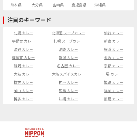
熊本県
大分県
宮崎県
鹿児島県
沖縄県
注目のキーワード
札幌 カレー
北海道 スープカレー
仙台 カレー
宇都宮 カレー
札幌 スープカレー
新宿 カレー
渋谷 カレー
池袋 カレー
横浜 カレー
横須賀 カレー
新潟 カレー
金沢 カレー
静岡 カレー
名古屋 カレー
京都 カレー
大阪 カレー
大阪スパイスカレー
堺 カレー
枚方 カレー
神戸 カレー
姫路 カレー
岡山 カレー
広島 カレー
福岡 カレー
博多 カレー
沖縄 カレー
那覇 カレー