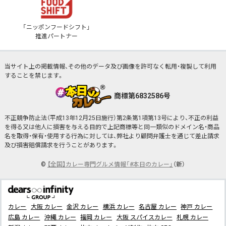
「ニッポンフードシフト」
推進パートナー
当サイト上の掲載情報、その他のデータ及び画像を許可なく転用・複製して利用
することを禁じます。
商標第6832586号
不正競争防止法（平成13年12月25日施行）第2条第1項第13号により、不正の利益
を得る又は他人に損害を与える目的で上記商標等と同一類似のドメイン名・商品
名を取得・保有・使用する行為に対しては、弊社より顧問弁護士を通じて差止請求
及び損害賠償請求を行うことがあります。
©
【全国】カレー専門グルメ情報「#本日のカレー」
（新）
カレー
大阪 カレー
金沢 カレー
横浜 カレー
名古屋 カレー
神戸 カレー
広島 カレー
沖縄 カレー
福岡 カレー
大阪 スパイスカレー
札幌 カレー