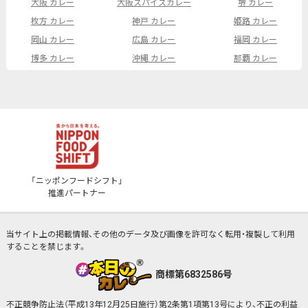
大阪 カレー
大阪スパイスカレー
堺 カレー
枚方 カレー
神戸 カレー
姫路 カレー
岡山 カレー
広島 カレー
福岡 カレー
博多 カレー
沖縄 カレー
那覇 カレー
「ニッポンフードシフト」
推進パートナー
当サイト上の掲載情報、その他のデータ及び画像を許可なく転用・複製して利用
することを禁じます。
商標第6832586号
不正競争防止法（平成13年12月25日施行）第2条第1項第13号により、不正の利益