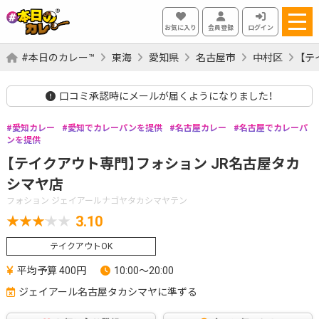
お気に入り
会員登録
ログイン
#本日のカレー™
東海
愛知県
名古屋市
中村区
【テ
口コミ承認時にメールが届くようになりました！
愛知カレー
愛知でカレーパンを提供
名古屋カレー
名古屋でカレーパ
ンを提供
【テイクアウト専門】フォション JR名古屋タカ
シマヤ店
フォション ジェイアールナゴヤタカシマヤテン
3.10
テイクアウトOK
平均予算 400円
10:00～20:00
ジェイアール名古屋タカシマヤに準ずる