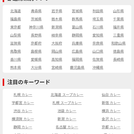
北海道
青森県
岩手県
宮城県
秋田県
山形県
福島県
茨城県
栃木県
群馬県
埼玉県
千葉県
東京都
神奈川県
新潟県
富山県
石川県
福井県
山梨県
長野県
岐阜県
静岡県
愛知県
三重県
滋賀県
京都府
大阪府
兵庫県
奈良県
和歌山県
鳥取県
島根県
岡山県
広島県
山口県
徳島県
香川県
愛媛県
高知県
福岡県
佐賀県
長崎県
熊本県
大分県
宮崎県
鹿児島県
沖縄県
注目のキーワード
札幌 カレー
北海道 スープカレー
仙台 カレー
宇都宮 カレー
札幌 スープカレー
新宿 カレー
渋谷 カレー
池袋 カレー
横浜 カレー
横須賀 カレー
新潟 カレー
金沢 カレー
静岡 カレー
名古屋 カレー
京都 カレー