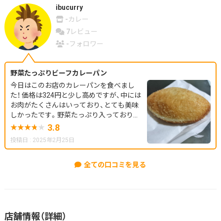
ibucurry
-
カレー
7
レビュー
-
フォロワー
野菜たっぷりビーフカレーパン
今日はこのお店のカレーパンを食べまし
た！ 価格は324円と少し高めですが、中には
お肉がたくさんはいっており、とても美味
しかったです。野菜たっぷり入っており健
康にも良さそうでした！カレーは少し辛め
3.8
ですが、クセもなくとても美味しいルーで
投稿日 : 2025年2月25日
した！ パンももちもちでルーもたっぷり入
っていました！
全ての口コミを見る
店舗情報（詳細）