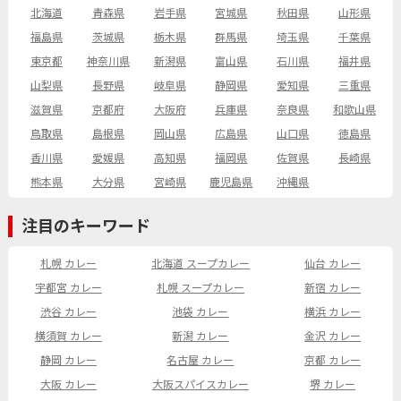
北海道
青森県
岩手県
宮城県
秋田県
山形県
福島県
茨城県
栃木県
群馬県
埼玉県
千葉県
東京都
神奈川県
新潟県
富山県
石川県
福井県
山梨県
長野県
岐阜県
静岡県
愛知県
三重県
滋賀県
京都府
大阪府
兵庫県
奈良県
和歌山県
鳥取県
島根県
岡山県
広島県
山口県
徳島県
香川県
愛媛県
高知県
福岡県
佐賀県
長崎県
熊本県
大分県
宮崎県
鹿児島県
沖縄県
注目のキーワード
札幌 カレー
北海道 スープカレー
仙台 カレー
宇都宮 カレー
札幌 スープカレー
新宿 カレー
渋谷 カレー
池袋 カレー
横浜 カレー
横須賀 カレー
新潟 カレー
金沢 カレー
静岡 カレー
名古屋 カレー
京都 カレー
大阪 カレー
大阪スパイスカレー
堺 カレー