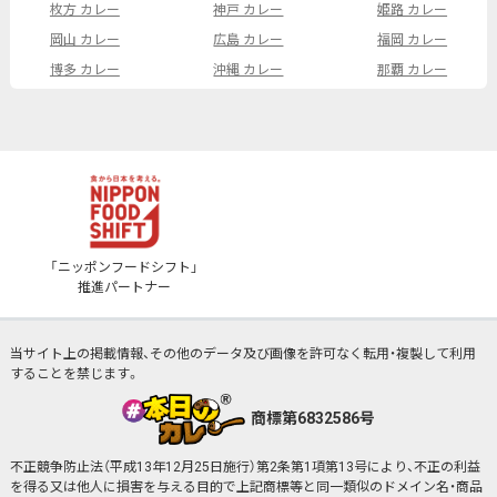
枚方 カレー
神戸 カレー
姫路 カレー
岡山 カレー
広島 カレー
福岡 カレー
博多 カレー
沖縄 カレー
那覇 カレー
「ニッポンフードシフト」
推進パートナー
当サイト上の掲載情報、その他のデータ及び画像を許可なく転用・複製して利用
することを禁じます。
商標第6832586号
不正競争防止法（平成13年12月25日施行）第2条第1項第13号により、不正の利益
を得る又は他人に損害を与える目的で上記商標等と同一類似のドメイン名・商品