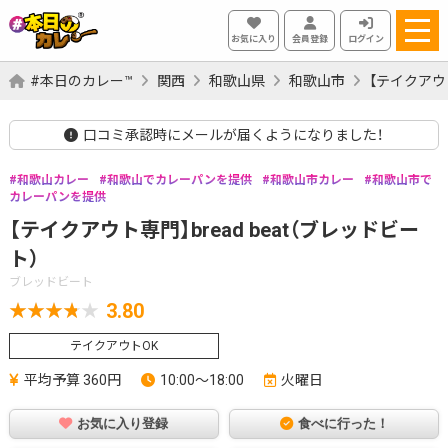
お気に入り
会員登録
ログイン
#本日のカレー™
関西
和歌山県
和歌山市
【テイクアウト
口コミ承認時にメールが届くようになりました！
和歌山カレー
和歌山でカレーパンを提供
和歌山市カレー
和歌山市で
カレーパンを提供
【テイクアウト専門】bread beat（ブレッドビー
ト）
ブレッドビート
3.80
テイクアウトOK
平均予算 360円
10:00～18:00
火曜日
お気に入り登録
食べに行った！