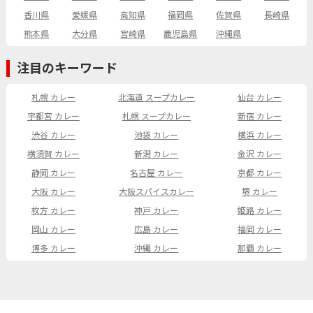
香川県
愛媛県
高知県
福岡県
佐賀県
長崎県
熊本県
大分県
宮崎県
鹿児島県
沖縄県
注目のキーワード
札幌 カレー
北海道 スープカレー
仙台 カレー
宇都宮 カレー
札幌 スープカレー
新宿 カレー
渋谷 カレー
池袋 カレー
横浜 カレー
横須賀 カレー
新潟 カレー
金沢 カレー
静岡 カレー
名古屋 カレー
京都 カレー
大阪 カレー
大阪スパイスカレー
堺 カレー
枚方 カレー
神戸 カレー
姫路 カレー
岡山 カレー
広島 カレー
福岡 カレー
博多 カレー
沖縄 カレー
那覇 カレー