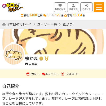
お気に入り
会員登録
ログイン
2488
175
15004
掲載
店舗
口コミ
件
写真
枚
#本日のカレー™
ユーザー一覧
笹かま
笹かま
自営業
-
カレー
5
レビュー
-
フォロワー
自己紹介
旅行や食べ歩きが趣味です。 変わり種のカレーやインドカレー、スー
プカレーを好んで食しています。 年間でカレー店に70店舗以上訪れ
ることを目標にしています。