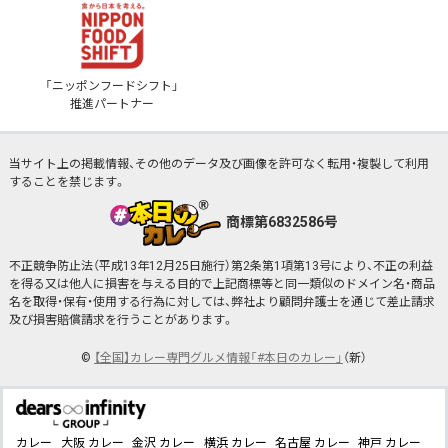
「ニッポンフードシフト」
推進パートナー
当サイト上の掲載情報、その他のデータ及び画像を許可なく転用・複製して利用
することを禁じます。
商標第6832586号
不正競争防止法（平成13年12月25日施行）第2条第1項第13号により、不正の利益
を得る又は他人に損害を与える目的で上記商標等と同一類似のドメイン名・商品
名を取得・保有・使用する行為に対しては、弊社より顧問弁護士を通じて差止請求
及び損害賠償請求を行うことがあります。
©
【全国】カレー専門グルメ情報「#本日のカレー」
（新）
カレー
大阪 カレー
金沢 カレー
横浜 カレー
名古屋 カレー
神戸 カレー