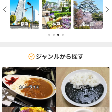
名古屋
京都
広島
沖
1
2
3
4
ジャンルから探す
カレーライス
黒カレー