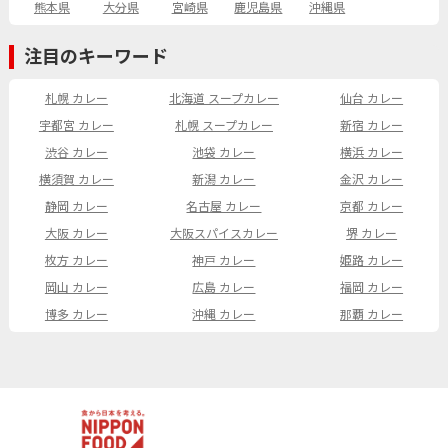
熊本県
大分県
宮崎県
鹿児島県
沖縄県
注目のキーワード
札幌 カレー
北海道 スープカレー
仙台 カレー
宇都宮 カレー
札幌 スープカレー
新宿 カレー
渋谷 カレー
池袋 カレー
横浜 カレー
横須賀 カレー
新潟 カレー
金沢 カレー
静岡 カレー
名古屋 カレー
京都 カレー
大阪 カレー
大阪スパイスカレー
堺 カレー
枚方 カレー
神戸 カレー
姫路 カレー
岡山 カレー
広島 カレー
福岡 カレー
博多 カレー
沖縄 カレー
那覇 カレー