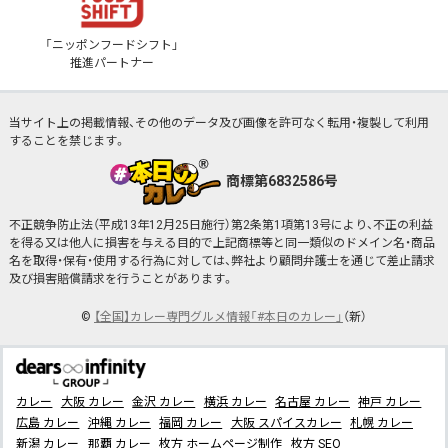
「ニッポンフードシフト」
推進パートナー
当サイト上の掲載情報、その他のデータ及び画像を許可なく転用・複製して利用
することを禁じます。
商標第6832586号
不正競争防止法（平成13年12月25日施行）第2条第1項第13号により、不正の利益
を得る又は他人に損害を与える目的で上記商標等と同一類似のドメイン名・商品
名を取得・保有・使用する行為に対しては、弊社より顧問弁護士を通じて差止請求
及び損害賠償請求を行うことがあります。
©
【全国】カレー専門グルメ情報「#本日のカレー」
（新）
カレー
大阪 カレー
金沢 カレー
横浜 カレー
名古屋 カレー
神戸 カレー
広島 カレー
沖縄 カレー
福岡 カレー
大阪 スパイスカレー
札幌 カレー
新潟 カレー
那覇 カレー
枚方 ホームページ制作
枚方 SEO