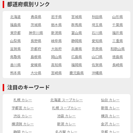
都道府県別リンク
北海道
青森県
岩手県
宮城県
秋田県
山形県
福島県
茨城県
栃木県
群馬県
埼玉県
千葉県
東京都
神奈川県
新潟県
富山県
石川県
福井県
山梨県
長野県
岐阜県
静岡県
愛知県
三重県
滋賀県
京都府
大阪府
兵庫県
奈良県
和歌山県
鳥取県
島根県
岡山県
広島県
山口県
徳島県
香川県
愛媛県
高知県
福岡県
佐賀県
長崎県
熊本県
大分県
宮崎県
鹿児島県
沖縄県
注目のキーワード
札幌 カレー
北海道 スープカレー
仙台 カレー
宇都宮 カレー
札幌 スープカレー
新宿 カレー
渋谷 カレー
池袋 カレー
横浜 カレー
横須賀 カレー
新潟 カレー
金沢 カレー
静岡 カレー
名古屋 カレー
京都 カレー