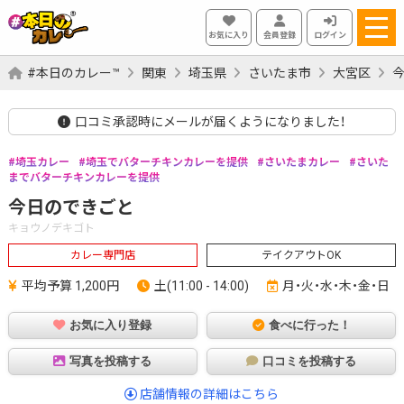
お気に入り
会員登録
ログイン
#本日のカレー™
関東
埼玉県
さいたま市
大宮区
口コミ承認時にメールが届くようになりました！
埼玉カレー
埼玉でバターチキンカレーを提供
さいたまカレー
さいた
までバターチキンカレーを提供
今日のできごと
キョウノデキゴト
カレー専門店
テイクアウトOK
平均予算 1,200円
土(11:00 - 14:00)
月・火・水・木・金・日
お気に入り登録
食べに行った！
写真を投稿する
口コミを投稿する
店舗情報の詳細はこちら