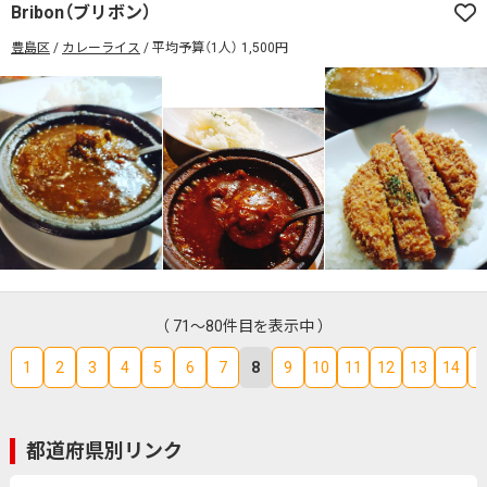
Bribon（ブリボン）
豊島区
カレーライス
平均予算（1人） 1,500円
（ 71～80件目を表示中 ）
1
2
3
4
5
6
7
8
9
10
11
12
13
14
1
都道府県別リンク