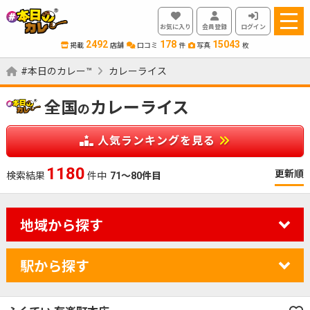
お気に入り
会員登録
ログイン
2492
178
15043
掲載
店舗
口コミ
件
写真
枚
#本日のカレー™
カレーライス
全国
カレーライス
の
人気ランキングを見る
1180
更新順
検索結果
件中
71～80件目
地域から探す
駅から探す
カレーのジャンルを絞り込む