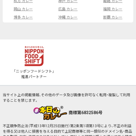
枚方 カレー
神戸 カレー
姫路 カレー
岡山 カレー
広島 カレー
福岡 カレー
博多 カレー
沖縄 カレー
那覇 カレー
「ニッポンフードシフト」
推進パートナー
当サイト上の掲載情報、その他のデータ及び画像を許可なく転用・複製して利用
することを禁じます。
商標第6832586号
不正競争防止法（平成13年12月25日施行）第2条第1項第13号により、不正の利益
を得る又は他人に損害を与える目的で上記商標等と同一類似のドメイン名・商品