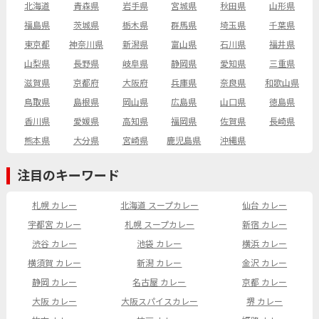
北海道
青森県
岩手県
宮城県
秋田県
山形県
福島県
茨城県
栃木県
群馬県
埼玉県
千葉県
東京都
神奈川県
新潟県
富山県
石川県
福井県
山梨県
長野県
岐阜県
静岡県
愛知県
三重県
滋賀県
京都府
大阪府
兵庫県
奈良県
和歌山県
鳥取県
島根県
岡山県
広島県
山口県
徳島県
香川県
愛媛県
高知県
福岡県
佐賀県
長崎県
熊本県
大分県
宮崎県
鹿児島県
沖縄県
注目のキーワード
札幌 カレー
北海道 スープカレー
仙台 カレー
宇都宮 カレー
札幌 スープカレー
新宿 カレー
渋谷 カレー
池袋 カレー
横浜 カレー
横須賀 カレー
新潟 カレー
金沢 カレー
静岡 カレー
名古屋 カレー
京都 カレー
大阪 カレー
大阪スパイスカレー
堺 カレー