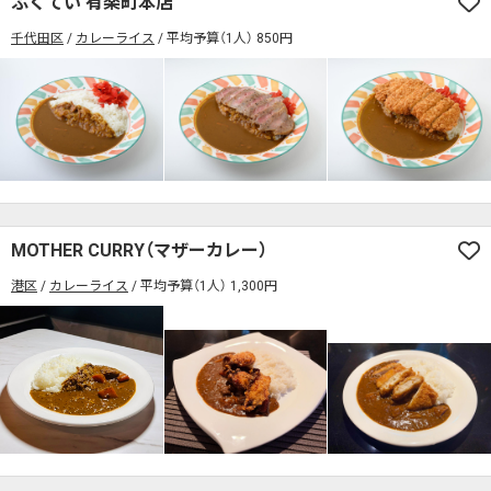
ふくてい 有楽町本店
席の予約可
駅から徒歩5分以内
千代田区
カレーライス
平均予算（1人） 850円
カレーのジャンルを絞り込む
無料駐車場あり
1人でも入りやすいお店
席の予約可
駅から徒歩5分以内
モーニングあり
ランチあり
夜10時以降も営業
無料駐車場あり
1人でも入りやすいお店
年中無休
5名以上の団体歓迎
テイクアウトOK
モーニングあり
ランチあり
夜10時以降も営業
デリバリー対応
禁煙席のみ
喫煙席あり
年中無休
5名以上の団体歓迎
テイクアウトOK
カウンター席あり
テーブル席あり
テラス席あり
MOTHER CURRY（マザーカレー）
デリバリー対応
禁煙席のみ
喫煙席あり
テラス席ペット可
子連れ・赤ちゃんOK
港区
カレーライス
平均予算（1人） 1,300円
カウンター席あり
テーブル席あり
テラス席あり
カレー専門店
辛さが選べるお店
テラス席ペット可
子連れ・赤ちゃんOK
キッズメニューあり
ポイント貯まる・使える
カレー専門店
辛さが選べるお店
カード決済可
電子マネー決済可
キッズメニューあり
ポイント貯まる・使える
#本日のカレー見た！で特典あり
カード決済可
電子マネー決済可
検索する
#本日のカレー見た！で特典あり