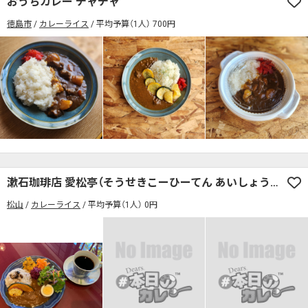
おうちカレー チャチャ
席の予約可
駅から徒歩5分以内
徳島市
カレーライス
平均予算（1人） 700円
カレーのジャンルを絞り込む
無料駐車場あり
1人でも入りやすいお店
席の予約可
駅から徒歩5分以内
モーニングあり
ランチあり
夜10時以降も営業
無料駐車場あり
1人でも入りやすいお店
年中無休
5名以上の団体歓迎
テイクアウトOK
モーニングあり
ランチあり
夜10時以降も営業
デリバリー対応
禁煙席のみ
喫煙席あり
年中無休
5名以上の団体歓迎
テイクアウトOK
カウンター席あり
テーブル席あり
テラス席あり
デリバリー対応
禁煙席のみ
喫煙席あり
テラス席ペット可
子連れ・赤ちゃんOK
カウンター席あり
テーブル席あり
テラス席あり
漱石珈琲店 愛松亭（そうせきこーひーてん あいしょうてい）
カレー専門店
辛さが選べるお店
松山
カレーライス
平均予算（1人） 0円
テラス席ペット可
子連れ・赤ちゃんOK
キッズメニューあり
ポイント貯まる・使える
カレー専門店
辛さが選べるお店
カード決済可
電子マネー決済可
キッズメニューあり
ポイント貯まる・使える
#本日のカレー見た！で特典あり
カード決済可
電子マネー決済可
検索する
#本日のカレー見た！で特典あり