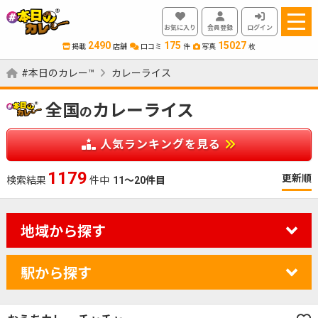
お気に入り
会員登録
ログイン
2490
175
15027
掲載
店舗
口コミ
件
写真
枚
#本日のカレー™
カレーライス
全国
カレーライス
の
人気ランキングを見る
1179
更新順
検索結果
件中
11～20件目
地域から探す
駅から探す
カレーのジャンルを絞り込む