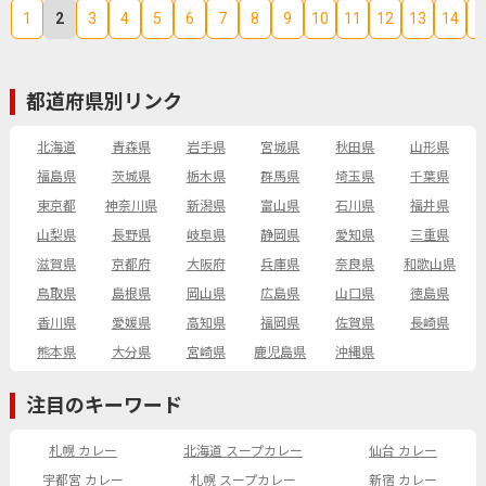
1
2
3
4
5
6
7
8
9
10
11
12
13
14
1
都道府県別リンク
北海道
青森県
岩手県
宮城県
秋田県
山形県
福島県
茨城県
栃木県
群馬県
埼玉県
千葉県
東京都
神奈川県
新潟県
富山県
石川県
福井県
山梨県
長野県
岐阜県
静岡県
愛知県
三重県
滋賀県
京都府
大阪府
兵庫県
奈良県
和歌山県
鳥取県
島根県
岡山県
広島県
山口県
徳島県
香川県
愛媛県
高知県
福岡県
佐賀県
長崎県
熊本県
大分県
宮崎県
鹿児島県
沖縄県
注目のキーワード
札幌 カレー
北海道 スープカレー
仙台 カレー
宇都宮 カレー
札幌 スープカレー
新宿 カレー