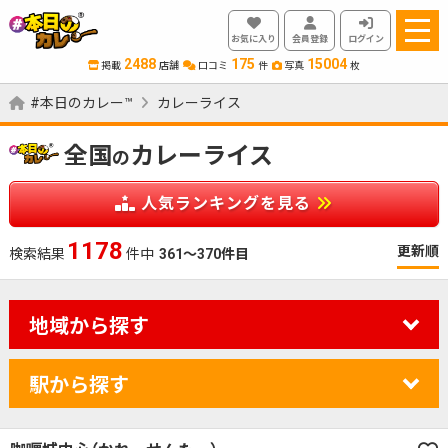
お気に入り
会員登録
ログイン
2488
175
15004
掲載
店舗
口コミ
件
写真
枚
#本日のカレー™
カレーライス
全国
カレーライス
の
人気ランキングを見る
1178
更新順
検索結果
件中
361～370件目
地域から探す
駅から探す
カレーのジャンルを絞り込む