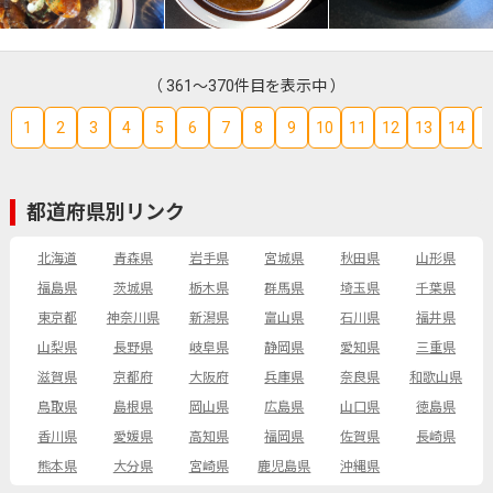
（ 361～370件目を表示中 ）
1
2
3
4
5
6
7
8
9
10
11
12
13
14
1
都道府県別リンク
北海道
青森県
岩手県
宮城県
秋田県
山形県
福島県
茨城県
栃木県
群馬県
埼玉県
千葉県
東京都
神奈川県
新潟県
富山県
石川県
福井県
山梨県
長野県
岐阜県
静岡県
愛知県
三重県
滋賀県
京都府
大阪府
兵庫県
奈良県
和歌山県
鳥取県
島根県
岡山県
広島県
山口県
徳島県
香川県
愛媛県
高知県
福岡県
佐賀県
長崎県
熊本県
大分県
宮崎県
鹿児島県
沖縄県