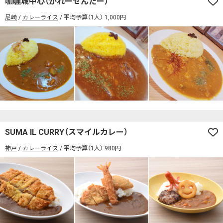
咖喱城中心（かれーせんたー）
席の予約可
駅から徒歩5分以内
尼崎
カレーライス
平均予算（1人） 1,000円
カレーのジャンルを絞り込む
無料駐車場あり
1人でも入りやすいお店
席の予約可
駅から徒歩5分以内
モーニングあり
ランチあり
夜10時以降も営業
無料駐車場あり
1人でも入りやすいお店
年中無休
5名以上の団体歓迎
テイクアウトOK
モーニングあり
ランチあり
夜10時以降も営業
デリバリー対応
禁煙席のみ
喫煙席あり
年中無休
5名以上の団体歓迎
テイクアウトOK
カウンター席あり
テーブル席あり
テラス席あり
デリバリー対応
禁煙席のみ
喫煙席あり
テラス席ペット可
子連れ・赤ちゃんOK
カウンター席あり
テーブル席あり
テラス席あり
SUMA IL CURRY（スマイルカレー）
カレー専門店
辛さが選べるお店
神戸
カレーライス
平均予算（1人） 980円
テラス席ペット可
子連れ・赤ちゃんOK
キッズメニューあり
ポイント貯まる・使える
カレー専門店
辛さが選べるお店
カード決済可
電子マネー決済可
キッズメニューあり
ポイント貯まる・使える
#本日のカレー見た！で特典あり
カード決済可
電子マネー決済可
検索する
#本日のカレー見た！で特典あり