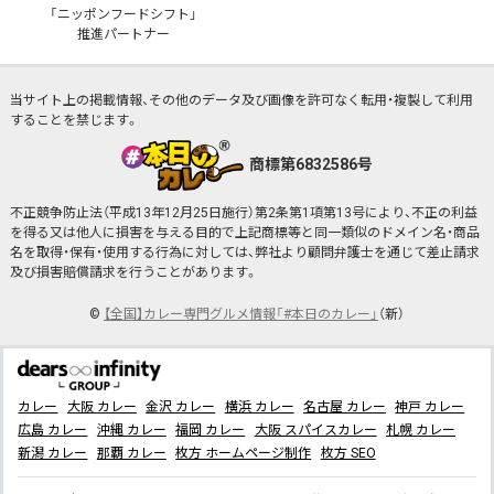
「ニッポンフードシフト」
推進パートナー
当サイト上の掲載情報、その他のデータ及び画像を許可なく転用・複製して利用
することを禁じます。
商標第6832586号
不正競争防止法（平成13年12月25日施行）第2条第1項第13号により、不正の利益
を得る又は他人に損害を与える目的で上記商標等と同一類似のドメイン名・商品
名を取得・保有・使用する行為に対しては、弊社より顧問弁護士を通じて差止請求
及び損害賠償請求を行うことがあります。
©
【全国】カレー専門グルメ情報「#本日のカレー」
（新）
カレー
大阪 カレー
金沢 カレー
横浜 カレー
名古屋 カレー
神戸 カレー
広島 カレー
沖縄 カレー
福岡 カレー
大阪 スパイスカレー
札幌 カレー
新潟 カレー
那覇 カレー
枚方 ホームページ制作
枚方 SEO