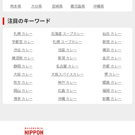
熊本県
大分県
宮崎県
鹿児島県
沖縄県
注目のキーワード
札幌 カレー
北海道 スープカレー
仙台 カレー
宇都宮 カレー
札幌 スープカレー
新宿 カレー
渋谷 カレー
池袋 カレー
横浜 カレー
横須賀 カレー
新潟 カレー
金沢 カレー
静岡 カレー
名古屋 カレー
京都 カレー
大阪 カレー
大阪スパイスカレー
堺 カレー
枚方 カレー
神戸 カレー
姫路 カレー
岡山 カレー
広島 カレー
福岡 カレー
博多 カレー
沖縄 カレー
那覇 カレー