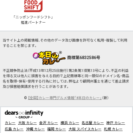
「ニッポンフードシフト」
推進パートナー
当サイト上の掲載情報、その他のデータ及び画像を許可なく転用・複製して利用
することを禁じます。
商標第6832586号
不正競争防止法（平成13年12月25日施行）第2条第1項第13号により、不正の利益
を得る又は他人に損害を与える目的で上記商標等と同一類似のドメイン名・商品
名を取得・保有・使用する行為に対しては、弊社より顧問弁護士を通じて差止請求
及び損害賠償請求を行うことがあります。
©
【全国】カレー専門グルメ情報「#本日のカレー」
（新）
カレー
大阪 カレー
金沢 カレー
横浜 カレー
名古屋 カレー
神戸 カレー
広島 カレー
沖縄 カレー
福岡 カレー
大阪 スパイスカレー
札幌 カレー