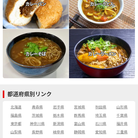
カレーパン
カレーうどん
カレーそば
カレーラーメン
都道府県別リンク
北海道
青森県
岩手県
宮城県
秋田県
山形県
福島県
茨城県
栃木県
群馬県
埼玉県
千葉県
東京都
神奈川県
新潟県
富山県
石川県
福井県
山梨県
長野県
岐阜県
静岡県
愛知県
三重県