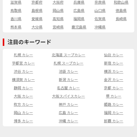
滋賀県
京都府
大阪府
兵庫県
奈良県
和歌山県
鳥取県
島根県
岡山県
広島県
山口県
徳島県
香川県
愛媛県
高知県
福岡県
佐賀県
長崎県
熊本県
大分県
宮崎県
鹿児島県
沖縄県
注目のキーワード
札幌 カレー
北海道 スープカレー
仙台 カレー
宇都宮 カレー
札幌 スープカレー
新宿 カレー
渋谷 カレー
池袋 カレー
横浜 カレー
横須賀 カレー
新潟 カレー
金沢 カレー
静岡 カレー
名古屋 カレー
京都 カレー
大阪 カレー
大阪スパイスカレー
堺 カレー
枚方 カレー
神戸 カレー
姫路 カレー
岡山 カレー
広島 カレー
福岡 カレー
博多 カレー
沖縄 カレー
那覇 カレー